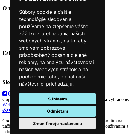
O nákupe
+
Súbory cookie a ďalšie
technológie sledovania
Obchodné podmienky
Reklamačné podmienky
používame na zlepšenie vášho
Možnosti dopravy a platby
zážitku z prehliadania našich
Nákup na splátky cez Quatro
webových stránok, na to, aby
Odstúpiť od zmluvy TU
sme vám zobrazovali
Eshop Kontakt
+
prispôsobený obsah a cielené
reklamy, na analýzu návštevnosti
0944 38 68 68
našich webových stránok a na
objednavky@malovanysvet.sk
pochopenie toho, odkiaľ naši
Sledujte nás
návštevníci prichádzajú.
Súhlasím
Copyright (C) 2026
Výtvarnícke potreby
. Všetky práva vyhradené.
Web stránky NEONUS.sk
Odmietam
Cookies nám umožňujú poskytovať lepšie služby. Kliknutím na
Zmeniť moje nastavenia
tlačidlo "Súhlasím" vyjadrujete súhlas s anonymným používaním a
uchovávaním cookies.
Viac informácii