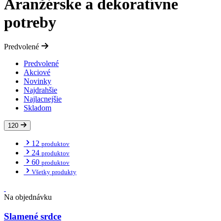
Aranžérske a dekoratívne
potreby
Predvolené
Predvolené
Akciové
Novinky
Najdrahšie
Najlacnejšie
Skladom
120
12
produktov
24
produktov
60
produktov
Všetky produkty
Na objednávku
Slamené srdce