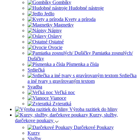
Gombíky
Hudobné nástroje
Jedlo
Kvety a príroda
Magnetky
Nápisy
Oslavy
Ostatné
Ovocie
Pamiatka zosnulých/
Dušičky
Písmenka a čísla
Srdiečká
Srdiečka
a iné tvary s gravírovaným textom
Svadba
Veľká noc
Vianoce
Zvieratká
Výroba razitiek do hliny
Kurzy, služby,
darčekove poukazy
Darčekové Poukazy
Kurzy
Služby