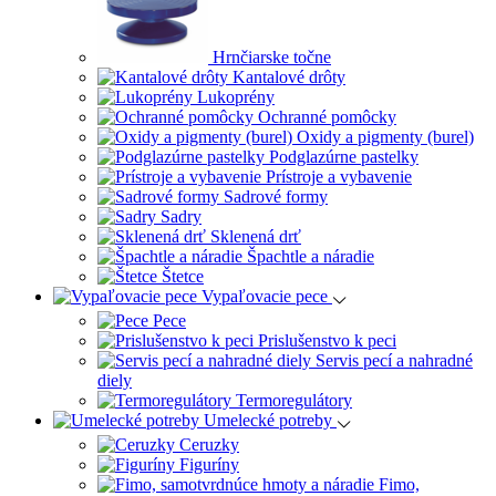
Hrnčiarske točne
Kantalové drôty
Lukoprény
Ochranné pomôcky
Oxidy a pigmenty (burel)
Podglazúrne pastelky
Prístroje a vybavenie
Sadrové formy
Sadry
Sklenená drť
Špachtle a náradie
Štetce
Vypaľovacie pece
Pece
Prislušenstvo k peci
Servis pecí a nahradné
diely
Termoregulátory
Umelecké potreby
Ceruzky
Figuríny
Fimo,