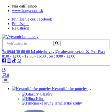
Náš další eshop
www.horyasport.sk
Prihlásenie cez Facebook
Prihlásenie
Registrácia
0944 38 68 68
objednavky@malovanysvet.sk
Po - Pia :
8:30 - 12:00 - 12:30 - 16:30 , So : 9:00 - 12:00
0
Keramikárske potreby
Glazúry
Hlina
Hrnčiarské kruhy