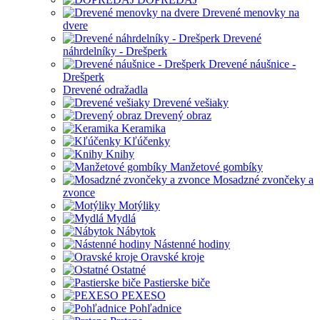
Drevené menovky na
dvere
Drevené
náhrdelníky - Drešperk
Drevené náušnice -
Drešperk
Drevené odražadla
Drevené vešiaky
Drevený obraz
Keramika
Kľúčenky
Knihy
Manžetové gombíky
Mosadzné zvončeky a
zvonce
Motýliky
Mydlá
Nábytok
Nástenné hodiny
Oravské kroje
Ostatné
Pastierske biče
PEXESO
Pohľadnice