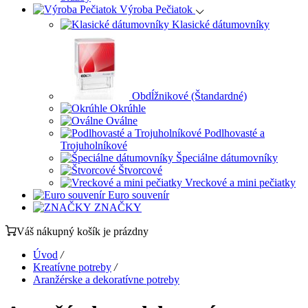
Výroba Pečiatok
Klasické dátumovníky
Obdĺžnikové (Štandardné)
Okrúhle
Oválne
Podlhovasté a
Trojuholníkové
Špeciálne dátumovníky
Štvorcové
Vreckové a mini pečiatky
Euro souvenír
ZNAČKY
Váš nákupný košík je prázdny
Úvod
/
Kreatívne potreby
/
Aranžérske a dekoratívne potreby