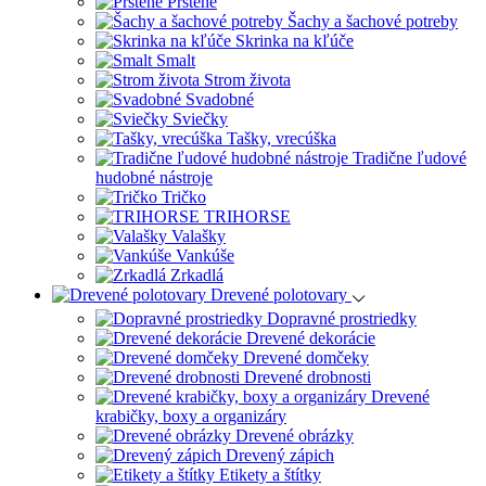
Prstene
Šachy a šachové potreby
Skrinka na kľúče
Smalt
Strom života
Svadobné
Sviečky
Tašky, vrecúška
Tradične ľudové
hudobné nástroje
Tričko
TRIHORSE
Valašky
Vankúše
Zrkadlá
Drevené polotovary
Dopravné prostriedky
Drevené dekorácie
Drevené domčeky
Drevené drobnosti
Drevené
krabičky, boxy a organizáry
Drevené obrázky
Drevený zápich
Etikety a štítky