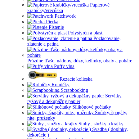
Papierové
krabičky/vrecúška
Patchwork
Pierka
Plstenie
Polystyrén a plast
Pozlacovanie,
zlatenie a patina
Prázdne fľaše, nádoby, dózy, kelímky, obaly a poháre
Puffy vlna
Rezacie kolieska
Rolničky
Scrapbooking
Servítky,
ryžový a dekupážny papier
Silikónové pečiatky
Šnúrky, špagáty,
nite, pruženky
Stuhy , stužky a krajky
Svadba ( doplnky,
dekorácie )