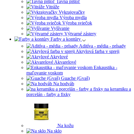
Tavná pištoľ
Vitráže
Vykrajovačky
Výroba mydla
Výroba sviečok
Vyšívanie
Výtvarné zástery
Farby a kontúry
Aditíva - média - prísady
Akrylová farba v spreji
Akrylové
Akvarelové
Enkaustika -
maľovanie voskom
Guache (Gvaš)
Na hodváb
na keramiku a
porcelán - farby a fixky
Na kožu
Na sklo