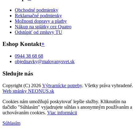
Obchodné podmienky
Reklamačné podmienky
Možnosti dopravy a platby
Nákup na splátky cez Quatro
Odstúpiť od zmluvy TU
Eshop Kontakt
+
0944 38 68 68
objednavky@malovanysvet.sk
Sledujte nás
Copyright (C) 2026
Výtvarnícke potreby
. Všetky práva vyhradené.
Web stránky NEONUS.sk
Cookies nám umožňujú poskytovať lepšie služby. Kliknutím na
tlačidlo "Súhlasím" vyjadrujete súhlas s anonymným používaním a
uchovávaním cookies.
Viac informácii
Súhlasím