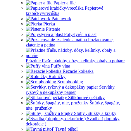
Papier a filc
Papierové
krabičky/vrecúška
Patchwork
Pierka
Plstenie
Polystyrén a plast
Pozlacovanie,
zlatenie a patina
Prázdne fľaše, nádoby, dózy, kelímky, obaly a poháre
Puffy vlna
Rezacie kolieska
Rolničky
Scrapbooking
Servítky,
ryžový a dekupážny papier
Silikónové pečiatky
Šnúrky, špagáty,
nite, pruženky
Stuhy , stužky a krajky
Svadba ( doplnky,
dekorácie )
Tavná pištoľ