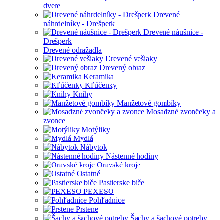
dvere
Drevené
náhrdelníky - Drešperk
Drevené náušnice -
Drešperk
Drevené odražadla
Drevené vešiaky
Drevený obraz
Keramika
Kľúčenky
Knihy
Manžetové gombíky
Mosadzné zvončeky a
zvonce
Motýliky
Mydlá
Nábytok
Nástenné hodiny
Oravské kroje
Ostatné
Pastierske biče
PEXESO
Pohľadnice
Prstene
Šachy a šachové potreby