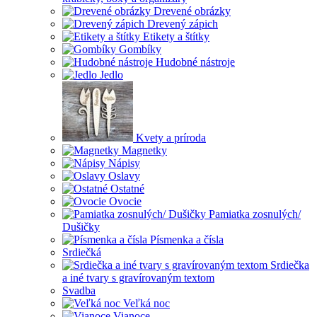
Drevené obrázky
Drevený zápich
Etikety a štítky
Gombíky
Hudobné nástroje
Jedlo
Kvety a príroda
Magnetky
Nápisy
Oslavy
Ostatné
Ovocie
Pamiatka zosnulých/
Dušičky
Písmenka a čísla
Srdiečká
Srdiečka
a iné tvary s gravírovaným textom
Svadba
Veľká noc
Vianoce