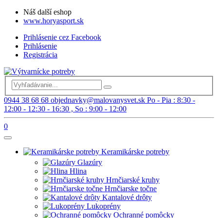
Náš další eshop
www.horyasport.sk
Prihlásenie cez Facebook
Prihlásenie
Registrácia
0944 38 68 68
objednavky@malovanysvet.sk
Po - Pia : 8:30 -
12:00 - 12:30 - 16:30 , So : 9:00 - 12:00
0
Keramikárske potreby
Glazúry
Hlina
Hrnčiarské kruhy
Hrnčiarske točne
Kantalové drôty
Lukoprény
Ochranné pomôcky