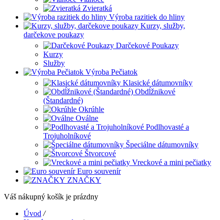
Zvieratká
Výroba razitiek do hliny
Kurzy, služby,
darčekove poukazy
Darčekové Poukazy
Kurzy
Služby
Výroba Pečiatok
Klasické dátumovníky
Obdĺžnikové
(Štandardné)
Okrúhle
Oválne
Podlhovasté a
Trojuholníkové
Špeciálne dátumovníky
Štvorcové
Vreckové a mini pečiatky
Euro souvenír
ZNAČKY
Váš nákupný košík je prázdny
Úvod
/