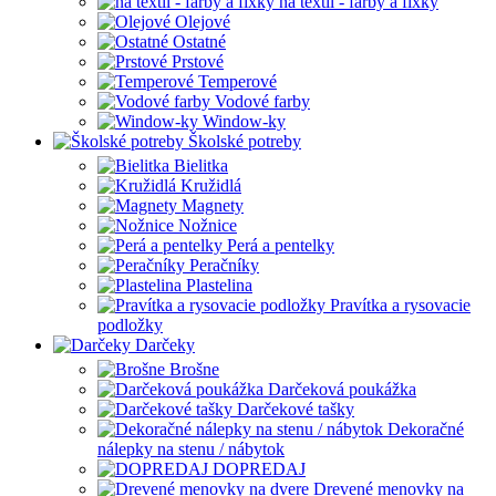
na textil - farby a fixky
Olejové
Ostatné
Prstové
Temperové
Vodové farby
Window-ky
Školské potreby
Bielitka
Kružidlá
Magnety
Nožnice
Perá a pentelky
Peračníky
Plastelina
Pravítka a rysovacie
podložky
Darčeky
Brošne
Darčeková poukážka
Darčekové tašky
Dekoračné
nálepky na stenu / nábytok
DOPREDAJ
Drevené menovky na