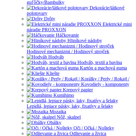
guľôčky/Bambulky
Dekorácie/látkové
polotovary
Drôty
Elektrické mini
náradie PROXXON
Háčkovanie
Hliníkové nádoby
Hodinové mechanizmi / Hodinový strojček
Hodváb
Hodváb, textil a bavlna
Kartón a machová guma
Kliešte
Korálky / Perly / Rokajl /
Kovodiely - komponenty
Krepový papier
Kumihimo
Lepidlá, lepiace pásky, laky, fixatívy a šelaky
Mozaika
Nôž, skalpel
Obálky
Oči / Očká / Nošteky
Odlievanie a živica