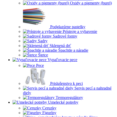
Oxidy a pigmenty (burel)
Podglazúrne pastelky
Prístroje a vybavenie
Sadrové formy
Sadry
Sklenená drť
Špachtle a náradie
Štetce
Vypaľovacie pece
Pece
Prislušenstvo k peci
Servis pecí a nahradné
diely
Termoregulátory
Umelecké potreby
Ceruzky
Figuríny