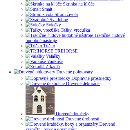
Skrinka na kľúče
Smalt
Strom života
Svadobné
Sviečky
Tašky, vrecúška
Tradične ľudové
hudobné nástroje
Tričko
TRIHORSE
Valašky
Vankúše
Zrkadlá
Drevené polotovary
Dopravné prostriedky
Drevené dekorácie
Drevené domčeky
Drevené drobnosti
Drevené
krabičky, boxy a organizáry