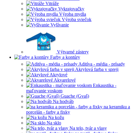
Vitráže
Vykrajovačky
Výroba mydla
Výroba sviečok
Vyšívanie
Výtvarné zástery
Farby a kontúry
Aditíva - média - prísady
Akrylová farba v spreji
Akrylové
Akvarelové
Enkaustika -
maľovanie voskom
Guache (Gvaš)
Na hodváb
na keramiku a
porcelán - farby a fixky
Na kožu
Na sklo
Na telo, tvár a vlasy