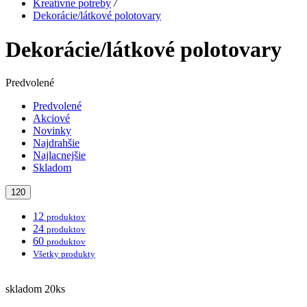
Kreatívne potreby
/
Dekorácie/látkové polotovary
Dekorácie/látkové polotovary
Predvolené
Predvolené
Akciové
Novinky
Najdrahšie
Najlacnejšie
Skladom
120
12
produktov
24
produktov
60
produktov
Všetky produkty
skladom 20ks