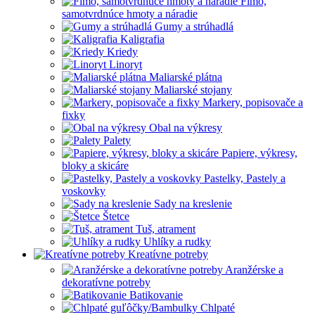
Fimo,
samotvrdnúce hmoty a náradie
Gumy a strúhadlá
Kaligrafia
Kriedy
Linoryt
Maliarské plátna
Maliarské stojany
Markery, popisovače a
fixky
Obal na výkresy
Palety
Papiere, výkresy,
bloky a skicáre
Pastelky, Pastely a
voskovky
Sady na kreslenie
Štetce
Tuš, atrament
Uhlíky a rudky
Kreatívne potreby
Aranžérske a
dekoratívne potreby
Batikovanie
Chlpaté