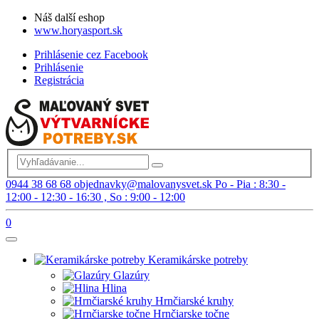
Náš další eshop
www.horyasport.sk
Prihlásenie cez Facebook
Prihlásenie
Registrácia
0944 38 68 68
objednavky@malovanysvet.sk
Po - Pia : 8:30 -
12:00 - 12:30 - 16:30 , So : 9:00 - 12:00
0
Keramikárske potreby
Glazúry
Hlina
Hrnčiarské kruhy
Hrnčiarske točne