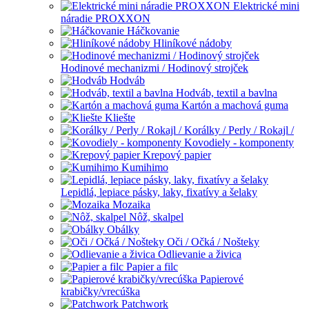
Elektrické mini
náradie PROXXON
Háčkovanie
Hliníkové nádoby
Hodinové mechanizmi / Hodinový strojček
Hodváb
Hodváb, textil a bavlna
Kartón a machová guma
Kliešte
Korálky / Perly / Rokajl /
Kovodiely - komponenty
Krepový papier
Kumihimo
Lepidlá, lepiace pásky, laky, fixatívy a šelaky
Mozaika
Nôž, skalpel
Obálky
Oči / Očká / Nošteky
Odlievanie a živica
Papier a filc
Papierové
krabičky/vrecúška
Patchwork