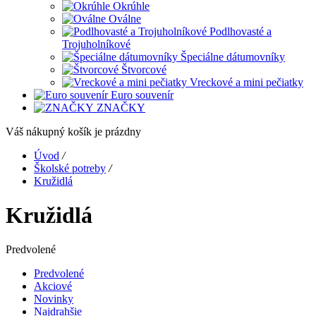
Okrúhle
Oválne
Podlhovasté a
Trojuholníkové
Špeciálne dátumovníky
Štvorcové
Vreckové a mini pečiatky
Euro souvenír
ZNAČKY
Váš nákupný košík je prázdny
Úvod
/
Školské potreby
/
Kružidlá
Kružidlá
Predvolené
Predvolené
Akciové
Novinky
Najdrahšie