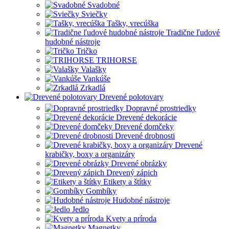
Svadobné
Sviečky
Tašky, vrecúška
Tradične ľudové
hudobné nástroje
Tričko
TRIHORSE
Valašky
Vankúše
Zrkadlá
Drevené polotovary
Dopravné prostriedky
Drevené dekorácie
Drevené domčeky
Drevené drobnosti
Drevené
krabičky, boxy a organizáry
Drevené obrázky
Drevený zápich
Etikety a štítky
Gombíky
Hudobné nástroje
Jedlo
Kvety a príroda
Magnetky