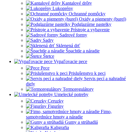
Kantalové drôty
Lukoprény
Ochranné pomôcky
Oxidy a pigmenty (burel)
Podglazúrne pastelky
Prístroje a vybavenie
Sadrové formy
Sadry
Sklenená drť
Špachtle a náradie
Štetce
Vypaľovacie pece
Pece
Prislušenstvo k peci
Servis pecí a nahradné
diely
Termoregulátory
Umelecké potreby
Ceruzky
Figuríny
Fimo,
samotvrdnúce hmoty a náradie
Gumy a strúhadlá
Kaligrafia