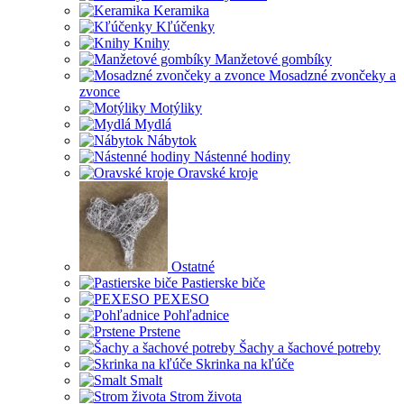
Keramika
Kľúčenky
Knihy
Manžetové gombíky
Mosadzné zvončeky a
zvonce
Motýliky
Mydlá
Nábytok
Nástenné hodiny
Oravské kroje
Ostatné
Pastierske biče
PEXESO
Pohľadnice
Prstene
Šachy a šachové potreby
Skrinka na kľúče
Smalt
Strom života