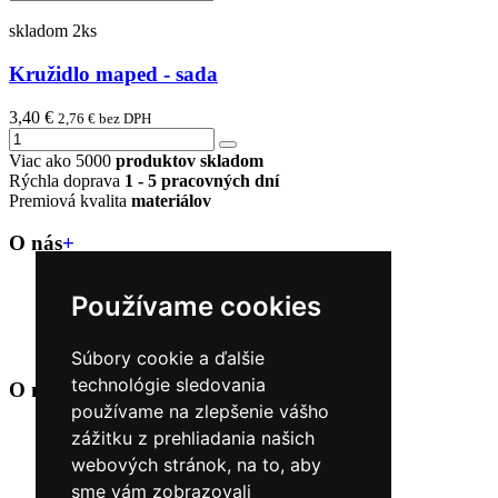
skladom 2ks
Kružidlo maped - sada
3,40 €
2,76 € bez DPH
Viac ako 5000
produktov skladom
Rýchla doprava
1 - 5 pracovných dní
Premiová kvalita
materiálov
O nás
+
Kontakt
Používame cookies
Naše predajne
O nás
Úvod
Súbory cookie a ďalšie
technológie sledovania
O nákupe
+
používame na zlepšenie vášho
Obchodné podmienky
zážitku z prehliadania našich
Reklamačné podmienky
webových stránok, na to, aby
Možnosti dopravy a platby
sme vám zobrazovali
Nákup na splátky cez Quatro