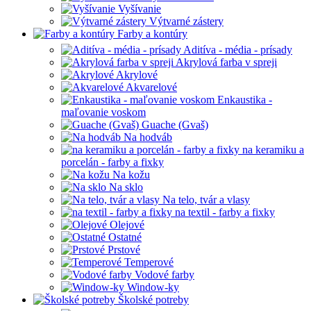
Vyšívanie
Výtvarné zástery
Farby a kontúry
Aditíva - média - prísady
Akrylová farba v spreji
Akrylové
Akvarelové
Enkaustika -
maľovanie voskom
Guache (Gvaš)
Na hodváb
na keramiku a
porcelán - farby a fixky
Na kožu
Na sklo
Na telo, tvár a vlasy
na textil - farby a fixky
Olejové
Ostatné
Prstové
Temperové
Vodové farby
Window-ky
Školské potreby