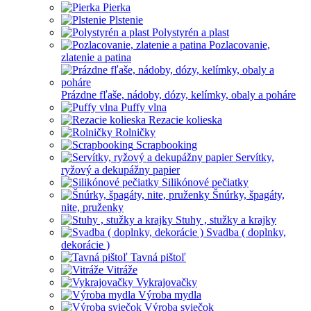
Pierka
Plstenie
Polystyrén a plast
Pozlacovanie,
zlatenie a patina
Prázdne fľaše, nádoby, dózy, kelímky, obaly a poháre
Puffy vlna
Rezacie kolieska
Rolničky
Scrapbooking
Servítky,
ryžový a dekupážny papier
Silikónové pečiatky
Šnúrky, špagáty,
nite, pruženky
Stuhy , stužky a krajky
Svadba ( doplnky,
dekorácie )
Tavná pištoľ
Vitráže
Vykrajovačky
Výroba mydla
Výroba sviečok