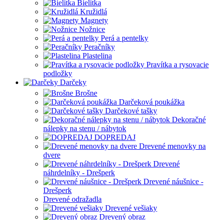
Bielitka
Kružidlá
Magnety
Nožnice
Perá a pentelky
Peračníky
Plastelina
Pravítka a rysovacie
podložky
Darčeky
Brošne
Darčeková poukážka
Darčekové tašky
Dekoračné
nálepky na stenu / nábytok
DOPREDAJ
Drevené menovky na
dvere
Drevené
náhrdelníky - Drešperk
Drevené náušnice -
Drešperk
Drevené odražadla
Drevené vešiaky
Drevený obraz