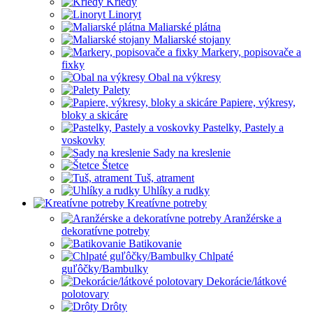
Kriedy
Linoryt
Maliarské plátna
Maliarské stojany
Markery, popisovače a
fixky
Obal na výkresy
Palety
Papiere, výkresy,
bloky a skicáre
Pastelky, Pastely a
voskovky
Sady na kreslenie
Štetce
Tuš, atrament
Uhlíky a rudky
Kreatívne potreby
Aranžérske a
dekoratívne potreby
Batikovanie
Chlpaté
guľôčky/Bambulky
Dekorácie/látkové
polotovary
Drôty