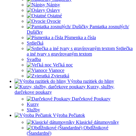
Nápisy
Oslavy
Ostatné
Ovocie
Pamiatka zosnulých/
Dušičky
Písmenka a čísla
Srdiečká
Srdiečka
a iné tvary s gravírovaným textom
Svadba
Veľká noc
Vianoce
Zvieratká
Výroba razitiek do hliny
Kurzy, služby,
darčekove poukazy
Darčekové Poukazy
Kurzy
Služby
Výroba Pečiatok
Klasické dátumovníky
Obdĺžnikové
(Štandardné)