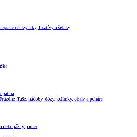
lepiace pásky, laky, fixatívy a šelaky
úška
a patina
Prázdne fľaše, nádoby, dózy, kelímky, obaly a poháre
 a dekupážny papier