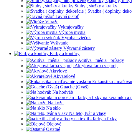
Šnúrky, špagáty, nite,
Stuhy , stužky a krajky
Svadba ( doplnky, dekor
Tavná pištoľ
Vitráže
Vykrajovačky
Výroba mydla
Výroba sviečok
Vyšívanie
Výtvarné zástery
Farby a kontúry
Aditíva - média - prísady
Akrylová farba v spreji
Akrylové
Akvarelové
Enkaustika - maľova
Guache (Gvaš)
Na hodváb
na keramiku a p
Na kožu
Na sklo
Na telo, tvár a vlasy
na textil - farby a fixky
Olejové
Ostatné