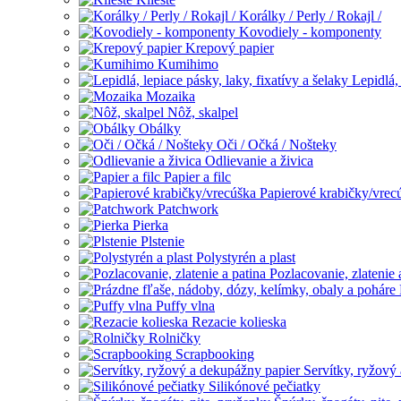
Korálky / Perly / Rokajl /
Kovodiely - komponenty
Krepový papier
Kumihimo
Lepidlá, 
Mozaika
Nôž, skalpel
Obálky
Oči / Očká / Nošteky
Odlievanie a živica
Papier a filc
Papierové krabičky/vrec
Patchwork
Pierka
Plstenie
Polystyrén a plast
Pozlacovanie, zlatenie 
Puffy vlna
Rezacie kolieska
Rolničky
Scrapbooking
Servítky, ryžový
Silikónové pečiatky