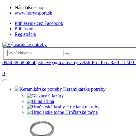
Náš další eshop
www.horyasport.sk
Prihlásenie cez Facebook
Prihlásenie
Registrácia
0944 38 68 68
objednavky@malovanysvet.sk
Po - Pia : 8:30 - 12:00 
0
Keramikárske potreby
Glazúry
Hlina
Hrnčiarské kruhy
Hrnčiarske točne