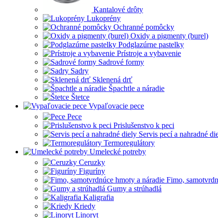
Kantalové drôty
Lukoprény
Ochranné pomôcky
Oxidy a pigmenty (burel)
Podglazúrne pastelky
Prístroje a vybavenie
Sadrové formy
Sadry
Sklenená drť
Špachtle a náradie
Štetce
Vypaľovacie pece
Pece
Prislušenstvo k peci
Servis pecí a nahradné di
Termoregulátory
Umelecké potreby
Ceruzky
Figuríny
Fimo, samotvrdn
Gumy a strúhadlá
Kaligrafia
Kriedy
Linoryt