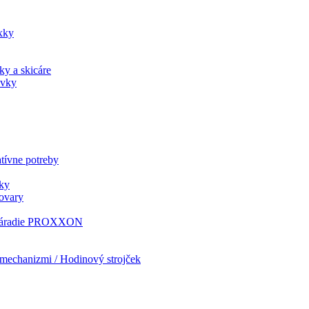
xky
ky a skicáre
ovky
tívne potreby
ky
tovary
i náradie PROXXON
mechanizmi / Hodinový strojček