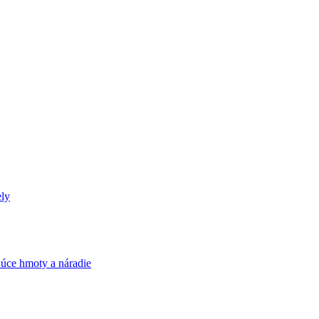
ely
úce hmoty a náradie