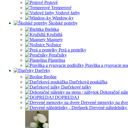
Prstové
Temperové
Vodové farby
Window-ky
Školské potreby
Bielitka
Kružidlá
Magnety
Nožnice
Perá a pentelky
Peračníky
Plastelina
Pravítka a rysovacie p
Darčeky
Brošne
Darčeková poukážka
Darčekové tašky
Dekoračné nále
DOPREDAJ
Drevené menovky na dve
Drevené náhrdelníky 