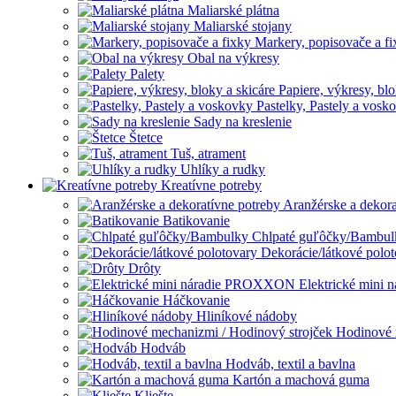
Maliarské plátna
Maliarské stojany
Markery, popisovače a fi
Obal na výkresy
Palety
Papiere, výkresy, blo
Pastelky, Pastely a vosk
Sady na kreslenie
Štetce
Tuš, atrament
Uhlíky a rudky
Kreatívne potreby
Aranžérske a dekora
Batikovanie
Chlpaté guľôčky/Bambul
Dekorácie/látkové polo
Drôty
Elektrické min
Háčkovanie
Hliníkové nádoby
Hodinové 
Hodváb
Hodváb, textil a bavlna
Kartón a machová guma
Kliešte