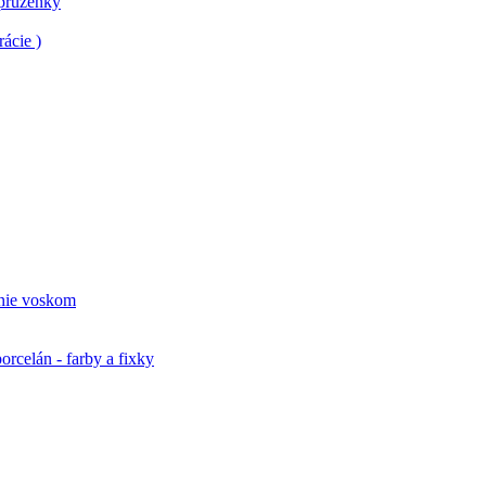
 pruženky
ácie )
nie voskom
orcelán - farby a fixky