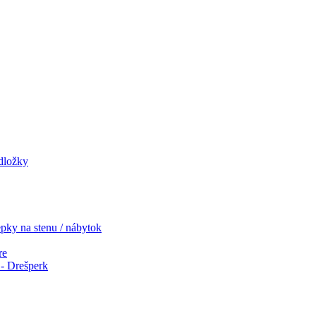
odložky
pky na stenu / nábytok
re
- Drešperk