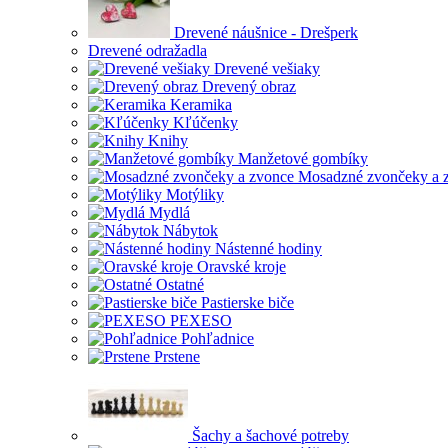
Drevené náušnice - Drešperk
Drevené odražadla
Drevené vešiaky
Drevený obraz
Keramika
Kľúčenky
Knihy
Manžetové gombíky
Mosadzné zvončeky a 
Motýliky
Mydlá
Nábytok
Nástenné hodiny
Oravské kroje
Ostatné
Pastierske biče
PEXESO
Pohľadnice
Prstene
Šachy a šachové potreby