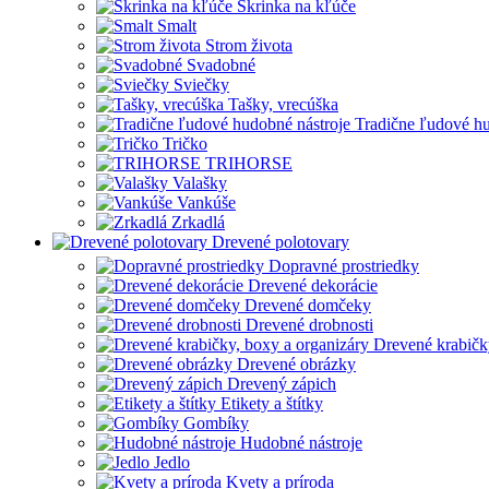
Skrinka na kľúče
Smalt
Strom života
Svadobné
Sviečky
Tašky, vrecúška
Tradične ľudové hu
Tričko
TRIHORSE
Valašky
Vankúše
Zrkadlá
Drevené polotovary
Dopravné prostriedky
Drevené dekorácie
Drevené domčeky
Drevené drobnosti
Drevené krabičk
Drevené obrázky
Drevený zápich
Etikety a štítky
Gombíky
Hudobné nástroje
Jedlo
Kvety a príroda