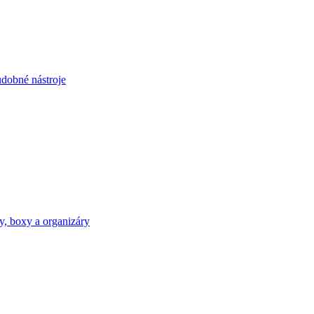
dobné nástroje
y, boxy a organizáry