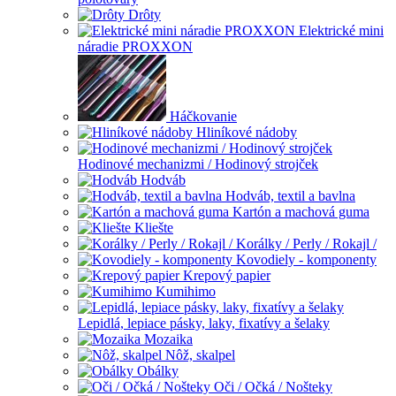
Drôty
Elektrické mini
náradie PROXXON
Háčkovanie
Hliníkové nádoby
Hodinové mechanizmi / Hodinový strojček
Hodváb
Hodváb, textil a bavlna
Kartón a machová guma
Kliešte
Korálky / Perly / Rokajl /
Kovodiely - komponenty
Krepový papier
Kumihimo
Lepidlá, lepiace pásky, laky, fixatívy a šelaky
Mozaika
Nôž, skalpel
Obálky
Oči / Očká / Nošteky