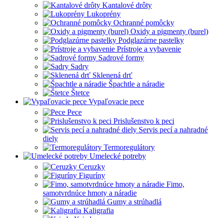
Kantalové drôty
Lukoprény
Ochranné pomôcky
Oxidy a pigmenty (burel)
Podglazúrne pastelky
Prístroje a vybavenie
Sadrové formy
Sadry
Sklenená drť
Špachtle a náradie
Štetce
Vypaľovacie pece
Pece
Prislušenstvo k peci
Servis pecí a nahradné
diely
Termoregulátory
Umelecké potreby
Ceruzky
Figuríny
Fimo,
samotvrdnúce hmoty a náradie
Gumy a strúhadlá
Kaligrafia