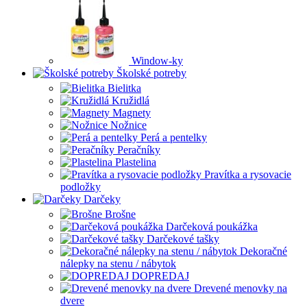
Window-ky
Školské potreby
Bielitka
Kružidlá
Magnety
Nožnice
Perá a pentelky
Peračníky
Plastelina
Pravítka a rysovacie
podložky
Darčeky
Brošne
Darčeková poukážka
Darčekové tašky
Dekoračné
nálepky na stenu / nábytok
DOPREDAJ
Drevené menovky na
dvere