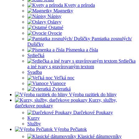
Kvety a príroda
Magnetky
Nápisy
Oslavy
Ostatné
Ovocie
Pamiatka zosnulých/
Dušičky
Písmenka a čísla
Srdiečká
Srdiečka
a iné tvary s gravírovaným textom
Svadba
Veľká noc
Vianoce
Zvieratká
Výroba razitiek do hliny
Kurzy, služby,
darčekove poukazy
Darčekové Poukazy
Kurzy
Služby
Výroba Pečiatok
Klasické dátumovníky