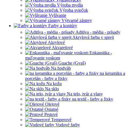
Výroba mydla
Výroba sviečok
Vyšívanie
Výtvarné zástery
Farby a kontúry
Aditíva - média - prísady
Akrylová farba v spreji
Akrylové
Akvarelové
Enkaustika -
maľovanie voskom
Guache (Gvaš)
Na hodváb
na keramiku a
porcelán - farby a fixky
Na kožu
Na sklo
Na telo, tvár a vlasy
na textil - farby a fixky
Olejové
Ostatné
Prstové
Temperové
Vodové farby