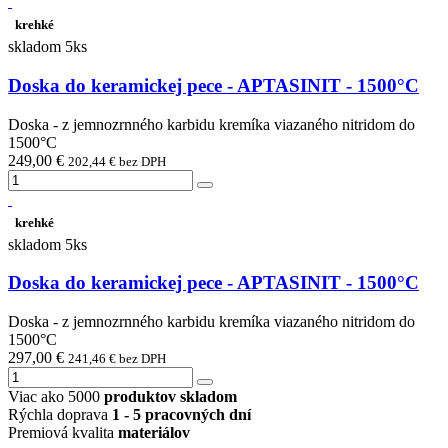
krehké
skladom 5ks
Doska do keramickej pece - APTASINIT - 1500°C
Doska - z jemnozrnného karbidu kremíka viazaného nitridom do
1500°C
249,00 €
202,44 € bez DPH
krehké
skladom 5ks
Doska do keramickej pece - APTASINIT - 1500°C
Doska - z jemnozrnného karbidu kremíka viazaného nitridom do
1500°C
297,00 €
241,46 € bez DPH
Viac ako 5000
produktov skladom
Rýchla doprava
1 - 5 pracovných dní
Premiová kvalita
materiálov