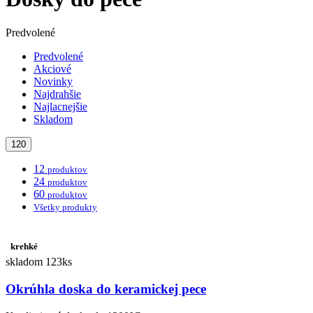
Predvolené
Predvolené
Akciové
Novinky
Najdrahšie
Najlacnejšie
Skladom
120
12
produktov
24
produktov
60
produktov
Všetky produkty
krehké
skladom 123ks
Okrúhla doska do keramickej pece