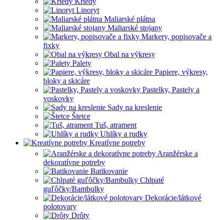
Kriedy
Linoryt
Maliarské plátna
Maliarské stojany
Markery, popisovače a
fixky
Obal na výkresy
Palety
Papiere, výkresy,
bloky a skicáre
Pastelky, Pastely a
voskovky
Sady na kreslenie
Štetce
Tuš, atrament
Uhlíky a rudky
Kreatívne potreby
Aranžérske a
dekoratívne potreby
Batikovanie
Chlpaté
guľôčky/Bambulky
Dekorácie/látkové
polotovary
Drôty