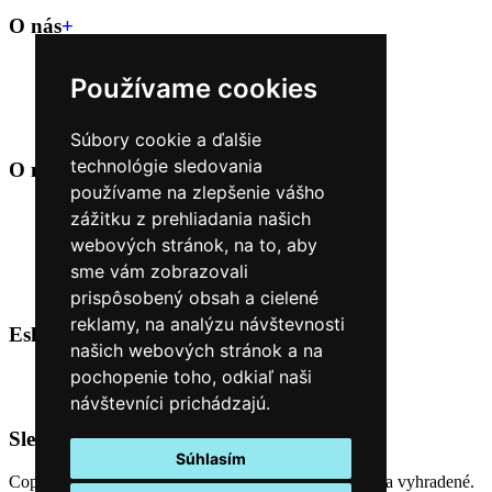
O nás
+
Kontakt
Používame cookies
Naše predajne
O nás
Úvod
Súbory cookie a ďalšie
technológie sledovania
O nákupe
+
používame na zlepšenie vášho
Obchodné podmienky
zážitku z prehliadania našich
Reklamačné podmienky
webových stránok, na to, aby
Možnosti dopravy a platby
sme vám zobrazovali
Nákup na splátky cez Quatro
Odstúpiť od zmluvy TU
prispôsobený obsah a cielené
reklamy, na analýzu návštevnosti
Eshop Kontakt
+
našich webových stránok a na
pochopenie toho, odkiaľ naši
0944 38 68 68
objednavky@malovanysvet.sk
návštevníci prichádzajú.
Sledujte nás
Súhlasím
Copyright (C) 2026
Výtvarnícke potreby
. Všetky práva vyhradené.