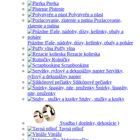
Pierka
Plstenie
Polystyrén a plast
Pozlacovanie,
zlatenie a patina
Prázdne fľaše, nádoby, dózy, kelímky, obaly a poháre
Puffy vlna
Rezacie kolieska
Rolničky
Scrapbooking
Servítky,
ryžový a dekupážny papier
Silikónové pečiatky
Šnúrky, špagáty,
nite, pruženky
Stuhy , stužky a krajky
Svadba ( doplnky, dekorácie )
Tavná pištoľ
Vitráže
Vykrajovačky