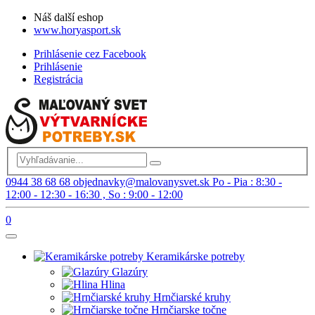
Náš další eshop
www.horyasport.sk
Prihlásenie cez Facebook
Prihlásenie
Registrácia
0944 38 68 68
objednavky@malovanysvet.sk
Po - Pia : 8:30 -
12:00 - 12:30 - 16:30 , So : 9:00 - 12:00
0
Keramikárske potreby
Glazúry
Hlina
Hrnčiarské kruhy
Hrnčiarske točne