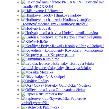
Elektrické mini
náradie PROXXON
Háčkovanie
Hliníkové nádoby
Hodinové mechanizmi / Hodinový strojček
Hodváb
Hodváb, textil a bavlna
Kartón a machová guma
Kliešte
Korálky / Perly / Rokajl /
Kovodiely - komponenty
Krepový papier
Kumihimo
Lepidlá, lepiace pásky, laky, fixatívy a šelaky
Mozaika
Nôž, skalpel
Obálky
Oči / Očká / Nošteky
Odlievanie a živica
Papier a filc
Papierové
krabičky/vrecúška
Patchwork