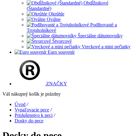
Obdĺžnikové
(Štandardné)
Okrúhle
Oválne
Podlhovasté a
Trojuholníkové
Špeciálne dátumovníky
Štvorcové
Vreckové a mini pečiatky
Euro souvenír
ZNAČKY
Váš nákupný košík je prázdny
Úvod
/
Vypaľovacie pece
/
Prislušenstvo k peci
/
Dosky do pece
Dosky do pece