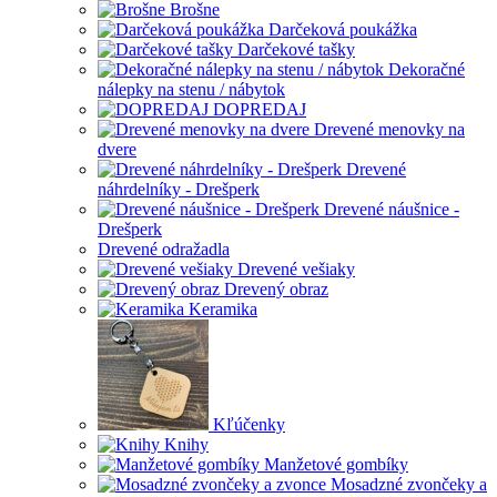
Brošne
Darčeková poukážka
Darčekové tašky
Dekoračné
nálepky na stenu / nábytok
DOPREDAJ
Drevené menovky na
dvere
Drevené
náhrdelníky - Drešperk
Drevené náušnice -
Drešperk
Drevené odražadla
Drevené vešiaky
Drevený obraz
Keramika
Kľúčenky
Knihy
Manžetové gombíky
Mosadzné zvončeky a