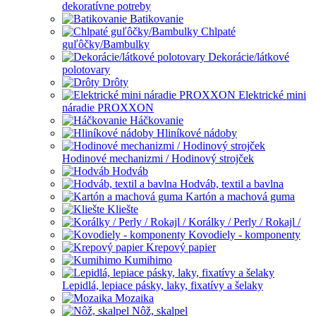
dekoratívne potreby
Batikovanie
Chlpaté
guľôčky/Bambulky
Dekorácie/látkové
polotovary
Drôty
Elektrické mini
náradie PROXXON
Háčkovanie
Hliníkové nádoby
Hodinové mechanizmi / Hodinový strojček
Hodváb
Hodváb, textil a bavlna
Kartón a machová guma
Kliešte
Korálky / Perly / Rokajl /
Kovodiely - komponenty
Krepový papier
Kumihimo
Lepidlá, lepiace pásky, laky, fixatívy a šelaky
Mozaika
Nôž, skalpel