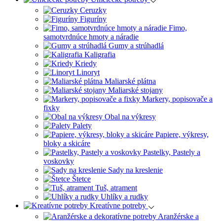
Ceruzky
Figuríny
Fimo,
samotvrdnúce hmoty a náradie
Gumy a strúhadlá
Kaligrafia
Kriedy
Linoryt
Maliarské plátna
Maliarské stojany
Markery, popisovače a
fixky
Obal na výkresy
Palety
Papiere, výkresy,
bloky a skicáre
Pastelky, Pastely a
voskovky
Sady na kreslenie
Štetce
Tuš, atrament
Uhlíky a rudky
Kreatívne potreby
Aranžérske a