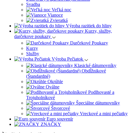
Svadba
Veľká noc
Vianoce
Zvieratká
Výroba razitiek do hliny
Kurzy, služby,
darčekove poukazy
Darčekové Poukazy
Kurzy
Služby
Výroba Pečiatok
Klasické dátumovníky
Obdĺžnikové
(Štandardné)
Okrúhle
Oválne
Podlhovasté a
Trojuholníkové
Špeciálne dátumovníky
Štvorcové
Vreckové a mini pečiatky
Euro souvenír
ZNAČKY