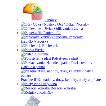
Obálky
Oči / Očká / Nošteky
Odlievanie a živica
Papier a filc
Papierové
krabičky/vrecúška
Patchwork
Pierka
Plstenie
Polystyrén a plast
Pozlacovanie,
zlatenie a patina
Prázdne fľaše, nádoby, dózy, kelímky, obaly a poháre
Puffy vlna
Rezacie kolieska
Rolničky