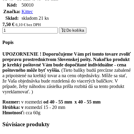
Kód:
50010
Značka:
Kittec
Sklad:
skladom 21 ks
7,50 €
6,10 € bez DPH
Do košíka
Popis
UPOZORNENIE ! Doporučujeme Vám pri tomto tovare zvoliť
prepravu prostredníctvom Slovenskej pošty. Nakoľko produkt
je krehký poštovné Vám bude dopočítané individuálne - cena
poštovného môže byť vyššia.
(Tieto balíky budú precízne zabalené
a pripoistené na krehký tovar a na cenu objednávky. Môže sa stať,
že Vaša objednávka bude rozdelená do viacerých balíčkov. V
prípade, žeby náhodou zásielka prišla rozbitá dá sa tento produkt
vyreklamovať. )
Rozmer:
v rozmedzi
od 40 - 55 mm x 40 - 55 mm
Hrúbka: v
rozmedzí 15 - 20 mm
Hmotnosť:
cca 60g
Súvisiace produkty