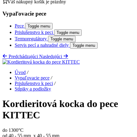
Váš nákupný košík je prázdny
Vypaľovacie pece
Pece
Toggle menu
Prislušenstvo k peci
Toggle menu
Termoregulátory
Toggle menu
Servis pecí a nahradné diely
Toggle menu
Predchádzajúci
Nasledujúci
Úvod
/
Vypaľovacie pece
/
Prislušenstvo k peci
/
Stĺpiky a podložky
Kordieritová kocka do pece
KITTEC
do 1300°C
od 40 - 55 mm x 40 - 55 mm