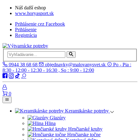
Náš další eshop
www.horyasport.sk
Prihlásenie cez Facebook
Prihlásenie
Registrácia
0944 38 68 68
objednavky@malovanysvet.sk
Po - Pia :
8:30 - 12:00 - 12:30 - 16:30 , So : 9:00 - 12:00
0
Keramikárske potreby
Glazúry
Hlina
Hrnčiarské kruhy
Hrnčiarske točne