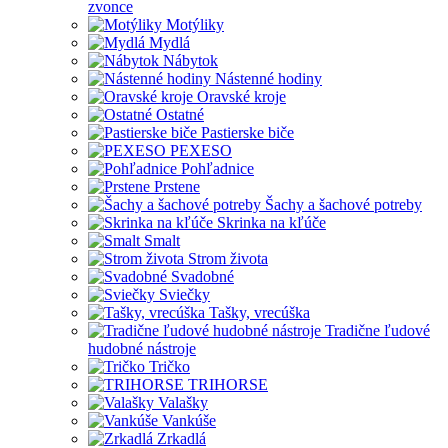
zvonce
Motýliky
Mydlá
Nábytok
Nástenné hodiny
Oravské kroje
Ostatné
Pastierske biče
PEXESO
Pohľadnice
Prstene
Šachy a šachové potreby
Skrinka na kľúče
Smalt
Strom života
Svadobné
Sviečky
Tašky, vrecúška
Tradične ľudové
hudobné nástroje
Tričko
TRIHORSE
Valašky
Vankúše
Zrkadlá