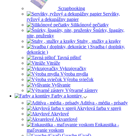
Scrapbooking
Servítky,
ryžový a dekupážny papier
Silikónové pečiatky
Šnúrky, špagáty,
nite, pruženky
Stuhy , stužky a krajky
Svadba ( doplnky,
dekorácie )
Tavná pištoľ
Vitráže
Vykrajovačky
Výroba mydla
Výroba sviečok
Vyšívanie
Výtvarné zástery
Farby a kontúry
Aditíva - média - prísady
Akrylová farba v spreji
Akrylové
Akvarelové
Enkaustika -
maľovanie voskom
Guache (Gvaš)