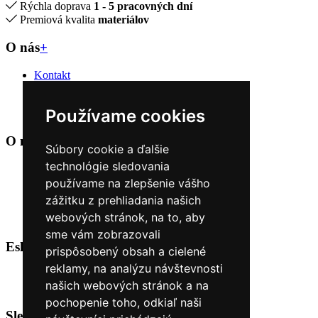
Rýchla doprava
1 - 5 pracovných dní
Premiová kvalita
materiálov
O nás
+
Kontakt
Naše predajne
O nás
Používame cookies
Úvod
O nákupe
+
Súbory cookie a ďalšie
technológie sledovania
Obchodné podmienky
Reklamačné podmienky
používame na zlepšenie vášho
Možnosti dopravy a platby
zážitku z prehliadania našich
Nákup na splátky cez Quatro
webových stránok, na to, aby
Odstúpiť od zmluvy TU
sme vám zobrazovali
Eshop Kontakt
+
prispôsobený obsah a cielené
reklamy, na analýzu návštevnosti
0944 38 68 68
našich webových stránok a na
objednavky@malovanysvet.sk
pochopenie toho, odkiaľ naši
Sledujte nás