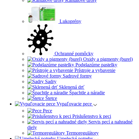
Kantalové drôty
Lukoprény
Ochranné pomôcky
Oxidy a pigmenty (burel)
Podglazúrne pastelky
Prístroje a vybavenie
Sadrové formy
Sadry
Sklenená drť
Špachtle a náradie
Štetce
Vypaľovacie pece
Pece
Prislušenstvo k peci
Servis pecí a nahradné
diely
Termoregulátory
Umelecké potreby