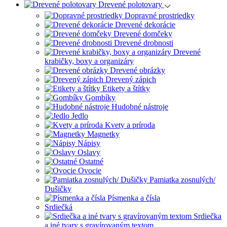
Drevené polotovary
Dopravné prostriedky
Drevené dekorácie
Drevené domčeky
Drevené drobnosti
Drevené
krabičky, boxy a organizáry
Drevené obrázky
Drevený zápich
Etikety a štítky
Gombíky
Hudobné nástroje
Jedlo
Kvety a príroda
Magnetky
Nápisy
Oslavy
Ostatné
Ovocie
Pamiatka zosnulých/
Dušičky
Písmenka a čísla
Srdiečká
Srdiečka
a iné tvary s gravírovaným textom