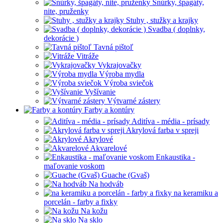
Šnúrky, špagáty,
nite, pruženky
Stuhy , stužky a krajky
Svadba ( doplnky,
dekorácie )
Tavná pištoľ
Vitráže
Vykrajovačky
Výroba mydla
Výroba sviečok
Vyšívanie
Výtvarné zástery
Farby a kontúry
Aditíva - média - prísady
Akrylová farba v spreji
Akrylové
Akvarelové
Enkaustika -
maľovanie voskom
Guache (Gvaš)
Na hodváb
na keramiku a
porcelán - farby a fixky
Na kožu
Na sklo