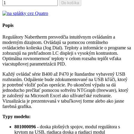
Do košíka
Popis
Regulátory Nabertherm presvedčia intuitívnym ovládaním a
moderným dizajnom. Ovládajú sa pomocou centrálneho
ovládacieho kolieska (Jog Dial). Teploty a informácie o programe sa
zobrazujú na prehľadnom LC displeji s vysokým kontrastom.
Optimálna rovnomernosť teploty v celom rozsahu teplôt vďaka
viacstupňovej parametrizácii PID.
Každý ovládač série B400 až P470 je štandardne vybavený USB
rozhraním. Odpálenie bude zdokumentované na USB kľúči, ktorý
je potrebné vložiť počas operácie. Po ukončení výpalu sa dá
jednoducho prečítať pomocou softvéru NTGraph (freeware), ktorý
je založený na Microsoft Excel ako užívateľské rozhranie.
Vizualizácia je prezentovaná v tabuľkovej forme alebo ako jasne
farebná grafika.
Typy modelu:
801000096 -
doska plošných spojov, modul regulátora s
krytom na USB, riadiaca doska a riadiaci modul