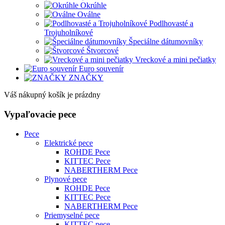
Okrúhle
Oválne
Podlhovasté a
Trojuholníkové
Špeciálne dátumovníky
Štvorcové
Vreckové a mini pečiatky
Euro souvenír
ZNAČKY
Váš nákupný košík je prázdny
Vypaľovacie pece
Pece
Elektrické pece
ROHDE Pece
KITTEC Pece
NABERTHERM Pece
Plynové pece
ROHDE Pece
KITTEC Pece
NABERTHERM Pece
Priemyselné pece
KITTEC pece