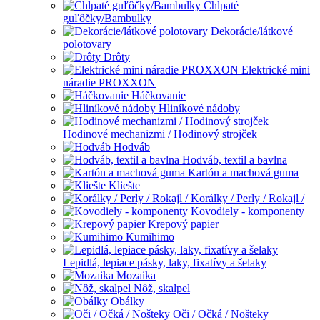
Chlpaté
guľôčky/Bambulky
Dekorácie/látkové
polotovary
Drôty
Elektrické mini
náradie PROXXON
Háčkovanie
Hliníkové nádoby
Hodinové mechanizmi / Hodinový strojček
Hodváb
Hodváb, textil a bavlna
Kartón a machová guma
Kliešte
Korálky / Perly / Rokajl /
Kovodiely - komponenty
Krepový papier
Kumihimo
Lepidlá, lepiace pásky, laky, fixatívy a šelaky
Mozaika
Nôž, skalpel
Obálky
Oči / Očká / Nošteky