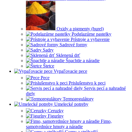
Oxidy a pigmenty (burel)
Podglazúrne pastelky
Prístroje a vybavenie
Sadrové formy
Sadry
Sklenená drť
Špachtle a náradie
Štetce
Vypaľovacie pece
Pece
Prislušenstvo k peci
Servis pecí a nahradné
diely
Termoregulátory
Umelecké potreby
Ceruzky
Figuríny
Fimo,
samotvrdnúce hmoty a náradie
Gumy a strúhadlá