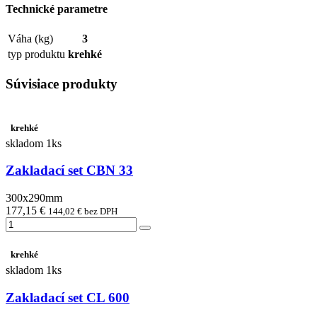
Technické parametre
Váha (kg)
3
typ produktu
krehké
Súvisiace produkty
krehké
skladom 1ks
Zakladací set CBN 33
300x290mm
177,15 €
144,02 € bez DPH
krehké
skladom 1ks
Zakladací set CL 600