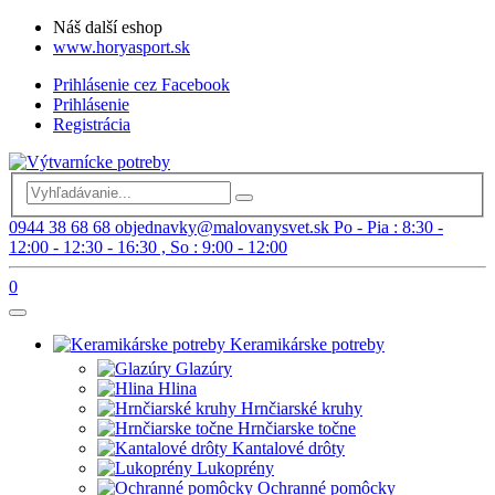
Náš další eshop
www.horyasport.sk
Prihlásenie cez Facebook
Prihlásenie
Registrácia
0944 38 68 68
objednavky@malovanysvet.sk
Po - Pia : 8:30 -
12:00 - 12:30 - 16:30 , So : 9:00 - 12:00
0
Keramikárske potreby
Glazúry
Hlina
Hrnčiarské kruhy
Hrnčiarske točne
Kantalové drôty
Lukoprény
Ochranné pomôcky