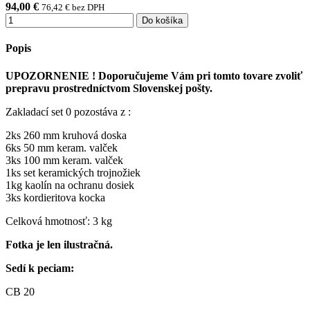
94,00 €
76,42 € bez DPH
Do košíka
Popis
UPOZORNENIE ! Doporučujeme Vám pri tomto tovare zvoliť
prepravu prostredníctvom Slovenskej pošty.
Zakladací set 0 pozostáva z :
2ks 260 mm kruhová doska
6ks 50 mm keram. valček
3ks 100 mm keram. valček
1ks set keramických trojnožiek
1kg kaolín na ochranu dosiek
3ks kordieritova kocka
Celková hmotnosť: 3 kg
Fotka je len ilustračná.
Sedí k peciam:
CB 20