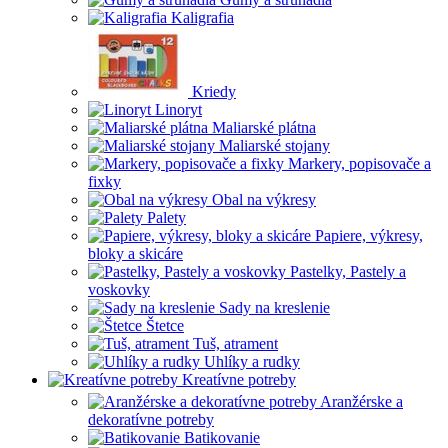
Kaligrafia
Kriedy
Linoryt
Maliarské plátna
Maliarské stojany
Markery, popisovače a
fixky
Obal na výkresy
Palety
Papiere, výkresy,
bloky a skicáre
Pastelky, Pastely a
voskovky
Sady na kreslenie
Štetce
Tuš, atrament
Uhlíky a rudky
Kreatívne potreby
Aranžérske a
dekoratívne potreby
Batikovanie