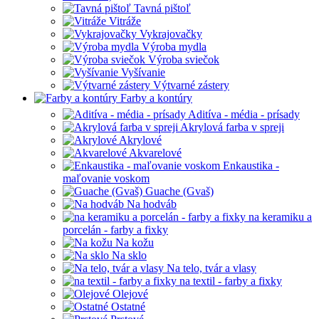
Tavná pištoľ
Vitráže
Vykrajovačky
Výroba mydla
Výroba sviečok
Vyšívanie
Výtvarné zástery
Farby a kontúry
Aditíva - média - prísady
Akrylová farba v spreji
Akrylové
Akvarelové
Enkaustika -
maľovanie voskom
Guache (Gvaš)
Na hodváb
na keramiku a
porcelán - farby a fixky
Na kožu
Na sklo
Na telo, tvár a vlasy
na textil - farby a fixky
Olejové
Ostatné