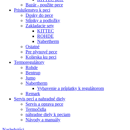
Bazár - použite pece
Prislušenstvo k peci
Dosky do pece
Stĺpiky a podložky
Zakladacie sety
KITTEC
ROHDE
Nabertherm
Ostatné
Pre plynové pece
Kolieska ku peci
Termoregulátory
Rohde
Bentrup
Jumo
Nabertherm
Vybavenie a príplatky k regulátorom
Remark
Servis pecí a nahradné diely
Servis a oprava pece
Termočidla
náhradne diely k peciam
Návody a manuály
Nasledujúci