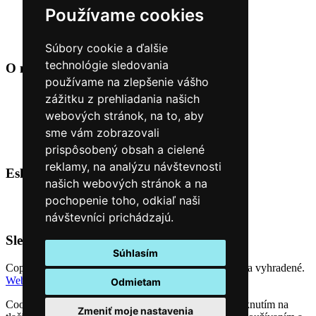
Kontakt
Používame cookies
Naše predajne
O nás
Úvod
Súbory cookie a ďalšie
technológie sledovania
O nákupe
+
používame na zlepšenie vášho
Obchodné podmienky
zážitku z prehliadania našich
Reklamačné podmienky
webových stránok, na to, aby
Možnosti dopravy a platby
sme vám zobrazovali
Nákup na splátky cez Quatro
Odstúpiť od zmluvy TU
prispôsobený obsah a cielené
reklamy, na analýzu návštevnosti
Eshop Kontakt
+
našich webových stránok a na
pochopenie toho, odkiaľ naši
0944 38 68 68
objednavky@malovanysvet.sk
návštevníci prichádzajú.
Sledujte nás
Súhlasím
Copyright (C) 2026
Výtvarnícke potreby
. Všetky práva vyhradené.
Web stránky NEONUS.sk
Odmietam
Cookies nám umožňujú poskytovať lepšie služby. Kliknutím na
Zmeniť moje nastavenia