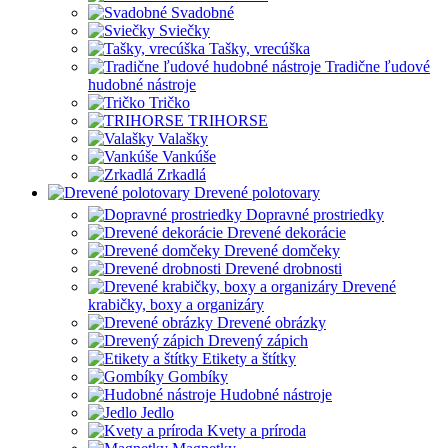
Svadobné
Sviečky
Tašky, vrecúška
Tradične ľudové
hudobné nástroje
Tričko
TRIHORSE
Valašky
Vankúše
Zrkadlá
Drevené polotovary
Dopravné prostriedky
Drevené dekorácie
Drevené domčeky
Drevené drobnosti
Drevené
krabičky, boxy a organizáry
Drevené obrázky
Drevený zápich
Etikety a štítky
Gombíky
Hudobné nástroje
Jedlo
Kvety a príroda