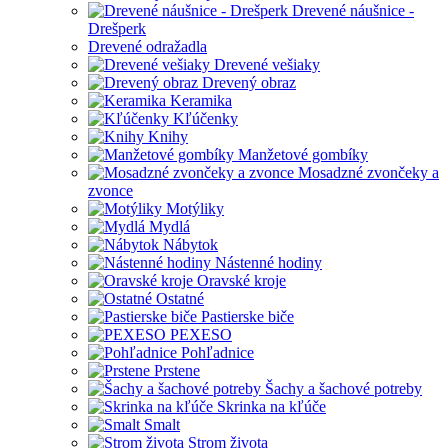
Drevené náušnice -
Drešperk
Drevené odražadla
Drevené vešiaky
Drevený obraz
Keramika
Kľúčenky
Knihy
Manžetové gombíky
Mosadzné zvončeky a
zvonce
Motýliky
Mydlá
Nábytok
Nástenné hodiny
Oravské kroje
Ostatné
Pastierske biče
PEXESO
Pohľadnice
Prstene
Šachy a šachové potreby
Skrinka na kľúče
Smalt
Strom života