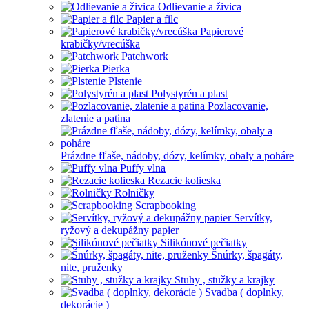
Odlievanie a živica
Papier a filc
Papierové
krabičky/vrecúška
Patchwork
Pierka
Plstenie
Polystyrén a plast
Pozlacovanie,
zlatenie a patina
Prázdne fľaše, nádoby, dózy, kelímky, obaly a poháre
Puffy vlna
Rezacie kolieska
Rolničky
Scrapbooking
Servítky,
ryžový a dekupážny papier
Silikónové pečiatky
Šnúrky, špagáty,
nite, pruženky
Stuhy , stužky a krajky
Svadba ( doplnky,
dekorácie )