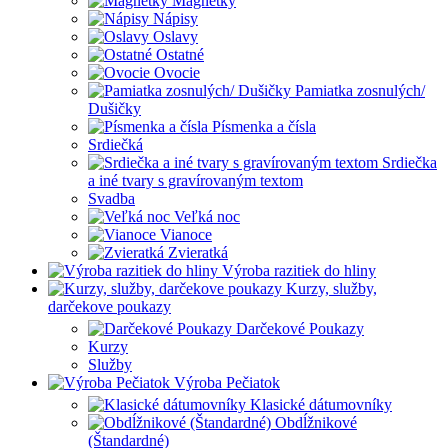
Magnetky
Nápisy
Oslavy
Ostatné
Ovocie
Pamiatka zosnulých/
Dušičky
Písmenka a čísla
Srdiečká
Srdiečka
a iné tvary s gravírovaným textom
Svadba
Veľká noc
Vianoce
Zvieratká
Výroba razitiek do hliny
Kurzy, služby,
darčekove poukazy
Darčekové Poukazy
Kurzy
Služby
Výroba Pečiatok
Klasické dátumovníky
Obdĺžnikové
(Štandardné)