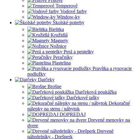
Prstové
Temperové
Vodové farby
Window-ky
Školské potreby
Bielitka
Kružidlá
Magnety
Nožnice
Perá a pentelky
Peračníky
Plastelina
Pravítka a rysovacie
podložky
Darčeky
Brošne
Darčeková poukážka
Darčekové tašky
Dekoračné
nálepky na stenu / nábytok
DOPREDAJ
Drevené menovky na
dvere
Drevené
náhrdelníky - Drešperk