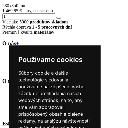
580x350 mm
1.469,85 €
1195,00 € bez DPH
Viac ako 5000
produktov skladom
Rýchla doprava
1 - 5 pracovných dní
Premiová kvalita
materiálov
O nás
+
Kontakt
Používame cookies
Naše predajne
O nás
Úvod
Súbory cookie a ďalšie
technológie sledovania
O nákupe
+
používame na zlepšenie vášho
Obchodné podmienky
zážitku z prehliadania našich
Reklamačné podmienky
webových stránok, na to, aby
Možnosti dopravy a platby
sme vám zobrazovali
Nákup na splátky cez Quatro
Odstúpiť od zmluvy TU
prispôsobený obsah a cielené
reklamy, na analýzu návštevnosti
Eshop Kontakt
+
našich webových stránok a na