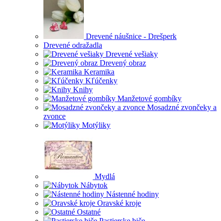
Drevené náušnice - Drešperk
Drevené odražadla
Drevené vešiaky
Drevený obraz
Keramika
Kľúčenky
Knihy
Manžetové gombíky
Mosadzné zvončeky a
zvonce
Motýliky
Mydlá
Nábytok
Nástenné hodiny
Oravské kroje
Ostatné
Pastierske biče