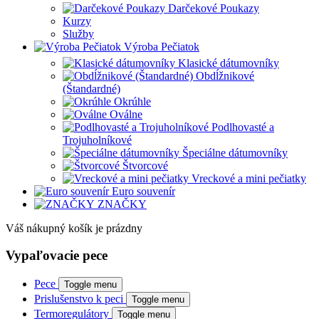
Darčekové Poukazy
Kurzy
Služby
Výroba Pečiatok
Klasické dátumovníky
Obdĺžnikové
(Štandardné)
Okrúhle
Oválne
Podlhovasté a
Trojuholníkové
Špeciálne dátumovníky
Štvorcové
Vreckové a mini pečiatky
Euro souvenír
ZNAČKY
Váš nákupný košík je prázdny
Vypaľovacie pece
Pece
Toggle menu
Prislušenstvo k peci
Toggle menu
Termoregulátory
Toggle menu