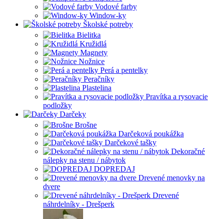
Vodové farby
Window-ky
Školské potreby
Bielitka
Kružidlá
Magnety
Nožnice
Perá a pentelky
Peračníky
Plastelina
Pravítka a rysovacie
podložky
Darčeky
Brošne
Darčeková poukážka
Darčekové tašky
Dekoračné
nálepky na stenu / nábytok
DOPREDAJ
Drevené menovky na
dvere
Drevené
náhrdelníky - Drešperk