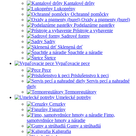
Kantalové drôty
Lukoprény
Ochranné pomôcky
Oxidy a pigmenty (burel)
Podglazúrne pastelky
Prístroje a vybavenie
Sadrové formy
Sadry
Sklenená drť
Špachtle a náradie
Štetce
Vypaľovacie pece
Pece
Prislušenstvo k peci
Servis pecí a nahradné
diely
Termoregulátory
Umelecké potreby
Ceruzky
Figuríny
Fimo,
samotvrdnúce hmoty a náradie
Gumy a strúhadlá
Kaligrafia