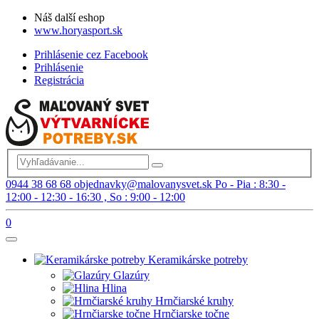
Náš další eshop
www.horyasport.sk
Prihlásenie cez Facebook
Prihlásenie
Registrácia
0944 38 68 68
objednavky@malovanysvet.sk
Po - Pia : 8:30 -
12:00 - 12:30 - 16:30 , So : 9:00 - 12:00
0
Keramikárske potreby
Glazúry
Hlina
Hrnčiarské kruhy
Hrnčiarske točne