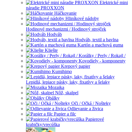
Elektrické mini
náradie PROXXON
Háčkovanie
Hliníkové nádoby
Hodinové mechanizmi / Hodinový strojček
Hodváb
Hodváb, textil a bavlna
Kartón a machová guma
Kliešte
Korálky / Perly / Rokajl /
Kovodiely - komponenty
Krepový papier
Kumihimo
Lepidlá, lepiace pásky, laky, fixatívy a šelaky
Mozaika
Nôž, skalpel
Obálky
Oči / Očká / Nošteky
Odlievanie a živica
Papier a filc
Papierové
krabičky/vrecúška