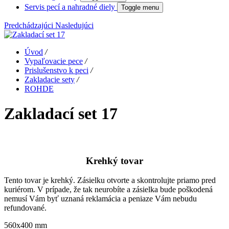
Servis pecí a nahradné diely
Toggle menu
Predchádzajúci
Nasledujúci
Úvod
/
Vypaľovacie pece
/
Prislušenstvo k peci
/
Zakladacie sety
/
ROHDE
Zakladací set 17
Krehký tovar
Tento tovar je krehký. Zásielku otvorte a skontrolujte priamo pred
kuriérom. V prípade, že tak neurobíte a zásielka bude poškodená
nemusí Vám byť uznaná reklamácia a peniaze Vám nebudu
refundované.
560x400 mm