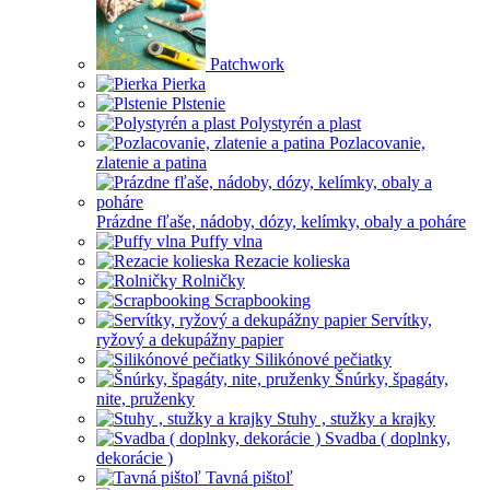
Patchwork
Pierka
Plstenie
Polystyrén a plast
Pozlacovanie,
zlatenie a patina
Prázdne fľaše, nádoby, dózy, kelímky, obaly a poháre
Puffy vlna
Rezacie kolieska
Rolničky
Scrapbooking
Servítky,
ryžový a dekupážny papier
Silikónové pečiatky
Šnúrky, špagáty,
nite, pruženky
Stuhy , stužky a krajky
Svadba ( doplnky,
dekorácie )
Tavná pištoľ