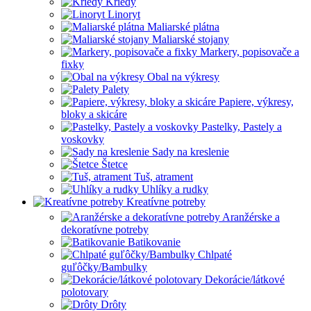
Kriedy
Linoryt
Maliarské plátna
Maliarské stojany
Markery, popisovače a
fixky
Obal na výkresy
Palety
Papiere, výkresy,
bloky a skicáre
Pastelky, Pastely a
voskovky
Sady na kreslenie
Štetce
Tuš, atrament
Uhlíky a rudky
Kreatívne potreby
Aranžérske a
dekoratívne potreby
Batikovanie
Chlpaté
guľôčky/Bambulky
Dekorácie/látkové
polotovary
Drôty