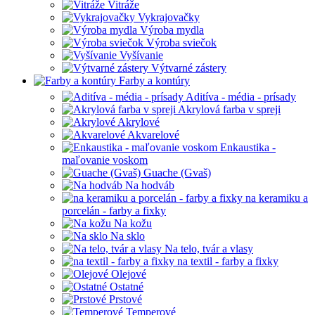
Vitráže
Vykrajovačky
Výroba mydla
Výroba sviečok
Vyšívanie
Výtvarné zástery
Farby a kontúry
Aditíva - média - prísady
Akrylová farba v spreji
Akrylové
Akvarelové
Enkaustika -
maľovanie voskom
Guache (Gvaš)
Na hodváb
na keramiku a
porcelán - farby a fixky
Na kožu
Na sklo
Na telo, tvár a vlasy
na textil - farby a fixky
Olejové
Ostatné
Prstové
Temperové