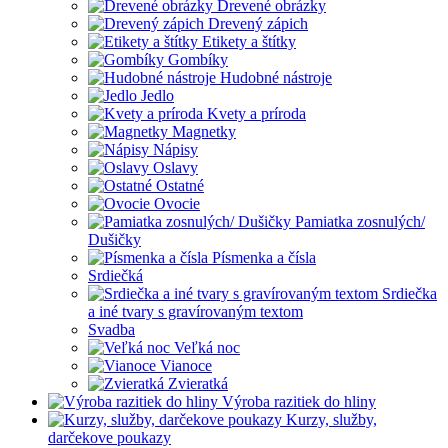
Drevené obrázky
Drevený zápich
Etikety a štítky
Gombíky
Hudobné nástroje
Jedlo
Kvety a príroda
Magnetky
Nápisy
Oslavy
Ostatné
Ovocie
Pamiatka zosnulých/
Dušičky
Písmenka a čísla
Srdiečká
Srdiečka
a iné tvary s gravírovaným textom
Svadba
Veľká noc
Vianoce
Zvieratká
Výroba razitiek do hliny
Kurzy, služby,
darčekove poukazy