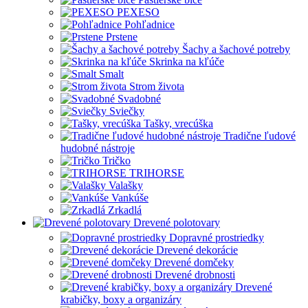
PEXESO
Pohľadnice
Prstene
Šachy a šachové potreby
Skrinka na kľúče
Smalt
Strom života
Svadobné
Sviečky
Tašky, vrecúška
Tradične ľudové
hudobné nástroje
Tričko
TRIHORSE
Valašky
Vankúše
Zrkadlá
Drevené polotovary
Dopravné prostriedky
Drevené dekorácie
Drevené domčeky
Drevené drobnosti
Drevené
krabičky, boxy a organizáry