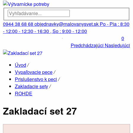
0944 38 68 68
objednavky@malovanysvet.sk
Po - Pia : 8:30
- 12:00 - 12:30 - 16:30 , So : 9:00 - 12:00
0
Predchádzajúci
Nasledujúci
Úvod
/
Vypaľovacie pece
/
Prislušenstvo k peci
/
Zakladacie sety
/
ROHDE
Zakladací set 27