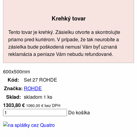
Krehký tovar
Tento tovar je krehký. Zásielku otvorte a skontrolujte
priamo pred kuriérom. V prípade, že tak neurobíte a
zásielka bude poškodená nemusí Vám byť uznaná
reklamácia a peniaze Vám nebudu refundované.
600x500mm
Kód:
Set 27 ROHDE
Značka:
ROHDE
Sklad:
skladom 1 ks
1303,80 €
1060,00 € bez DPH
Do košíka