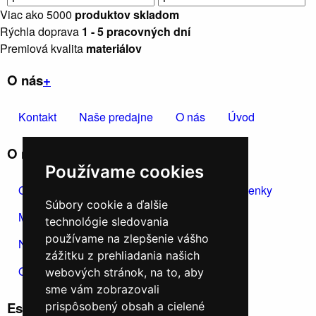
Viac ako 5000
produktov skladom
Rýchla doprava
1 - 5 pracovných dní
Premiová kvalita
materiálov
O nás
+
Kontakt
Naše predajne
O nás
Úvod
O nákupe
+
Používame cookies
Obchodné podmienky
Reklamačné podmienky
Súbory cookie a ďalšie
Možnosti dopravy a platby
technológie sledovania
používame na zlepšenie vášho
Nákup na splátky cez Quatro
zážitku z prehliadania našich
Odstúpiť od zmluvy TU
webových stránok, na to, aby
sme vám zobrazovali
Eshop Kontakt
+
prispôsobený obsah a cielené