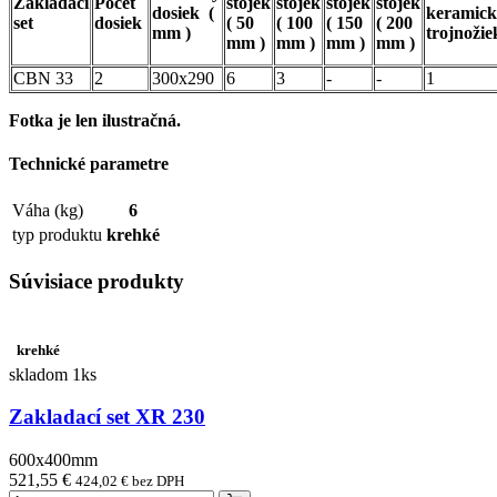
Zakladací
Počet
stojek
stojek
stojek
stojek
dosiek (
keramick
set
dosiek
( 50
( 100
( 150
( 200
mm )
trojnoži
mm )
mm )
mm )
mm )
CBN 33
2
300x290
6
3
-
-
1
Fotka je len ilustračná.
Technické parametre
Váha (kg)
6
typ produktu
krehké
Súvisiace produkty
krehké
skladom 1ks
Zakladací set XR 230
600x400mm
521,55 €
424,02 € bez DPH