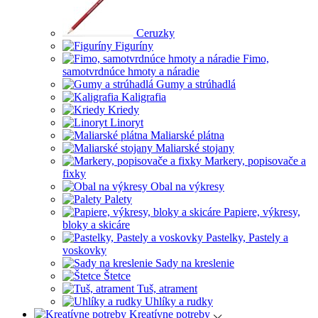
Ceruzky
Figuríny
Fimo,
samotvrdnúce hmoty a náradie
Gumy a strúhadlá
Kaligrafia
Kriedy
Linoryt
Maliarské plátna
Maliarské stojany
Markery, popisovače a
fixky
Obal na výkresy
Palety
Papiere, výkresy,
bloky a skicáre
Pastelky, Pastely a
voskovky
Sady na kreslenie
Štetce
Tuš, atrament
Uhlíky a rudky
Kreatívne potreby