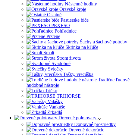
Nástenné hodiny
Oravské kroje
Ostatné
Pastierske biče
PEXESO
Pohľadnice
Prstene
Šachy a šachové potreby
Skrinka na kľúče
Smalt
Strom života
Svadobné
Sviečky
Tašky, vrecúška
Tradične ľudové
hudobné nástroje
Tričko
TRIHORSE
Valašky
Vankúše
Zrkadlá
Drevené polotovary
Dopravné prostriedky
Drevené dekorácie