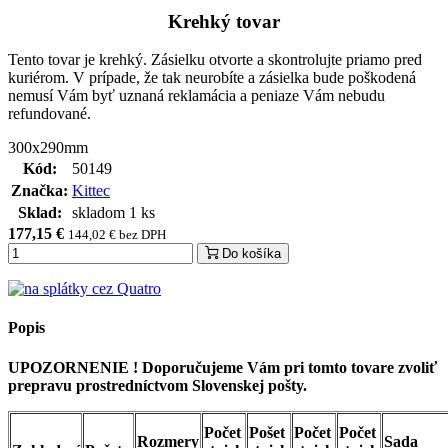
Krehký tovar
Tento tovar je krehký. Zásielku otvorte a skontrolujte priamo pred
kuriérom. V prípade, že tak neurobíte a zásielka bude poškodená
nemusí Vám byť uznaná reklamácia a peniaze Vám nebudu
refundované.
300x290mm
Kód:
50149
Značka:
Kittec
Sklad:
skladom 1 ks
177,15 €
144,02 € bez DPH
Do košíka
Popis
UPOZORNENIE ! Doporučujeme Vám pri tomto tovare zvoliť
prepravu prostredníctvom Slovenskej pošty.
Počet
Pošet
Počet
Počet
Rozmery
Sada