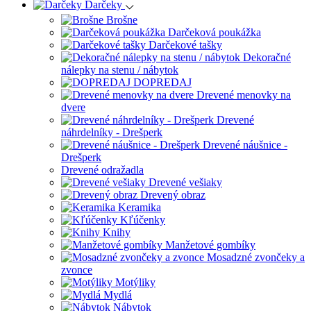
Darčeky
Brošne
Darčeková poukážka
Darčekové tašky
Dekoračné
nálepky na stenu / nábytok
DOPREDAJ
Drevené menovky na
dvere
Drevené
náhrdelníky - Drešperk
Drevené náušnice -
Drešperk
Drevené odražadla
Drevené vešiaky
Drevený obraz
Keramika
Kľúčenky
Knihy
Manžetové gombíky
Mosadzné zvončeky a
zvonce
Motýliky
Mydlá
Nábytok