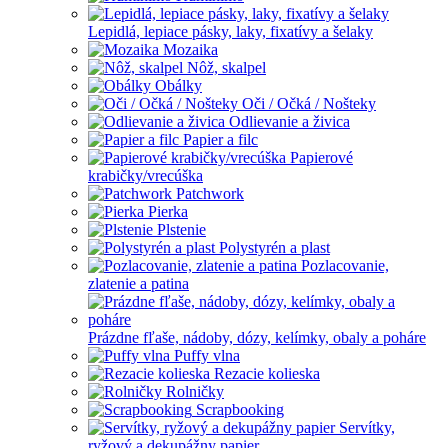
Lepidlá, lepiace pásky, laky, fixatívy a šelaky
Mozaika
Nôž, skalpel
Obálky
Oči / Očká / Nošteky
Odlievanie a živica
Papier a filc
Papierové
krabičky/vrecúška
Patchwork
Pierka
Plstenie
Polystyrén a plast
Pozlacovanie,
zlatenie a patina
Prázdne fľaše, nádoby, dózy, kelímky, obaly a poháre
Puffy vlna
Rezacie kolieska
Rolničky
Scrapbooking
Servítky,
ryžový a dekupážny papier