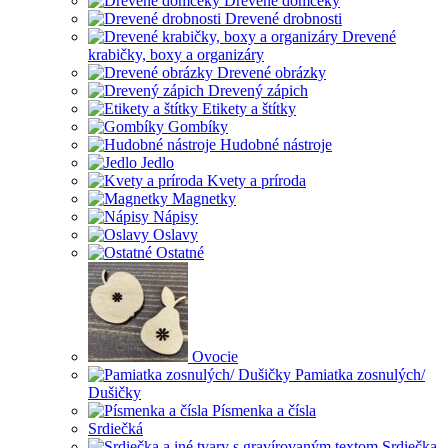
Drevené domčeky
Drevené drobnosti
Drevené
krabičky, boxy a organizáry
Drevené obrázky
Drevený zápich
Etikety a štítky
Gombíky
Hudobné nástroje
Jedlo
Kvety a príroda
Magnetky
Nápisy
Oslavy
Ostatné
Ovocie
Pamiatka zosnulých/
Dušičky
Písmenka a čísla
Srdiečká
Srdiečka