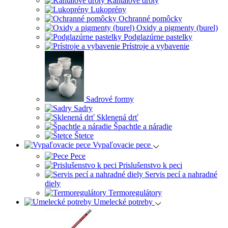
Kantalové drôty
Lukoprény
Ochranné pomôcky
Oxidy a pigmenty (burel)
Podglazúrne pastelky
Prístroje a vybavenie
Sadrové formy
Sadry
Sklenená drť
Špachtle a náradie
Štetce
Vypaľovacie pece
Pece
Prislušenstvo k peci
Servis pecí a nahradné
diely
Termoregulátory
Umelecké potreby