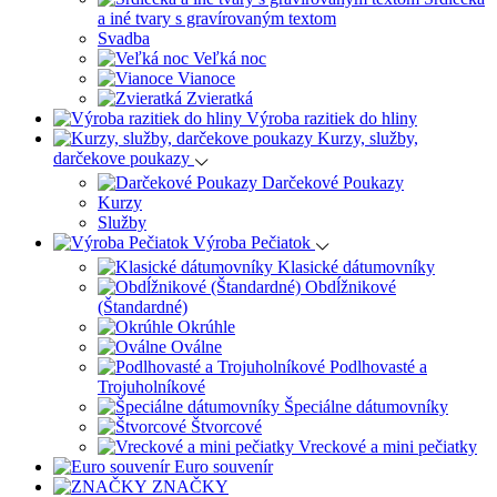
a iné tvary s gravírovaným textom
Svadba
Veľká noc
Vianoce
Zvieratká
Výroba razitiek do hliny
Kurzy, služby,
darčekove poukazy
Darčekové Poukazy
Kurzy
Služby
Výroba Pečiatok
Klasické dátumovníky
Obdĺžnikové
(Štandardné)
Okrúhle
Oválne
Podlhovasté a
Trojuholníkové
Špeciálne dátumovníky
Štvorcové
Vreckové a mini pečiatky
Euro souvenír
ZNAČKY