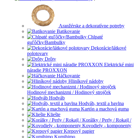
Aranžérske a dekoratívne potreby
Batikovanie
Chlpaté
guľôčky/Bambulky
Dekorácie/látkové
polotovary
Drôty
Elektrické mini
náradie PROXXON
Háčkovanie
Hliníkové nádoby
Hodinové mechanizmi / Hodinový strojček
Hodváb
Hodváb, textil a bavlna
Kartón a machová guma
Kliešte
Korálky / Perly / Rokajl /
Kovodiely - komponenty
Krepový papier
Kumihimo