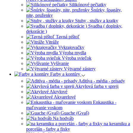
Silikónové pečiatky
Šnúrky, špagáty,
nite, pruženky
Stuhy , stužky a krajky
Svadba ( doplnky,
dekorácie )
Tavná pištoľ
Vitráže
Vykrajovačky
Výroba mydla
Výroba sviečok
Vyšívanie
Výtvarné zástery
Farby a kontúry
Aditíva - média - prísady
Akrylová farba v spreji
Akrylové
Akvarelové
Enkaustika -
maľovanie voskom
Guache (Gvaš)
Na hodváb
na keramiku a
porcelán - farby a fixky