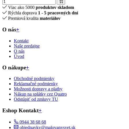
Viac ako 5000
produktov skladom
Rýchla doprava
1 - 5 pracovných dní
Premiová kvalita
materiálov
O nás
+
Kontakt
Naše predajne
O nás
Úvod
O nákupe
+
Obchodné podmienky
Reklamačné podmienky
Možnosti dopravy a platby
Nákup na splátky cez Quatro
Odstúpiť od zmluvy TU
Eshop Kontakt
+
0944 38 68 68
objednavky@malovanysvet.sk