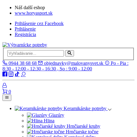
Náš další eshop
www.horyasport.sk
Prihlásenie cez Facebook
Prihlásenie
Registrácia
0944 38 68 68
objednavky@malovanysvet.sk
Po - Pia :
8:30 - 12:00 - 12:30 - 16:30 , So : 9:00 - 12:00
0
Keramikárske potreby
Glazúry
Hlina
Hrnčiarské kruhy
Hrnčiarske točne