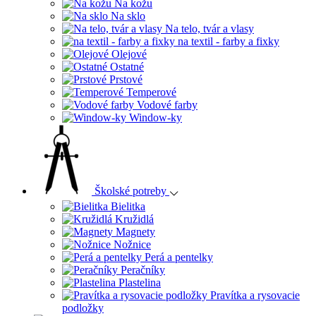
Na kožu
Na sklo
Na telo, tvár a vlasy
na textil - farby a fixky
Olejové
Ostatné
Prstové
Temperové
Vodové farby
Window-ky
Školské potreby
Bielitka
Kružidlá
Magnety
Nožnice
Perá a pentelky
Peračníky
Plastelina
Pravítka a rysovacie
podložky