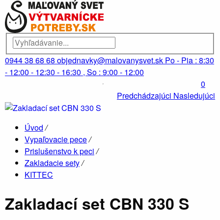
0944 38 68 68
objednavky@malovanysvet.sk
Po - Pia : 8:30
- 12:00 - 12:30 - 16:30 , So : 9:00 - 12:00
0
Predchádzajúci
Nasledujúci
Úvod
/
Vypaľovacie pece
/
Prislušenstvo k peci
/
Zakladacie sety
/
KITTEC
Zakladací set CBN 330 S