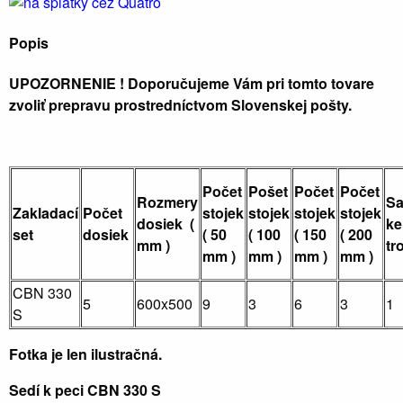
Popis
UPOZORNENIE ! Doporučujeme Vám pri tomto tovare
zvoliť prepravu prostredníctvom Slovenskej pošty.
Počet
Pošet
Počet
Počet
Rozmery
S
Zakladací
Počet
stojek
stojek
stojek
stojek
dosiek (
ke
set
dosiek
( 50
( 100
( 150
( 200
mm )
tr
mm )
mm )
mm )
mm )
CBN 330
5
600x500
9
3
6
3
1
S
Fotka je len ilustračná.
Sedí k peci CBN 330 S