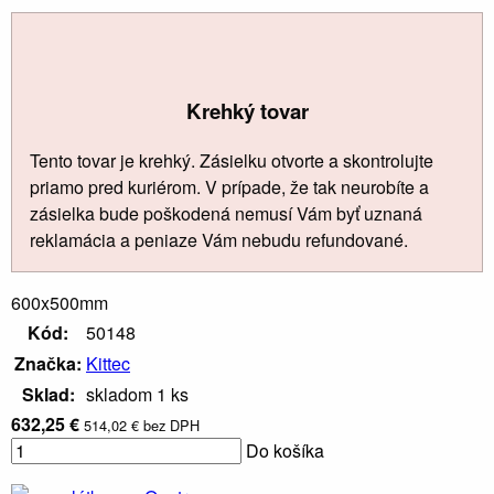
Krehký tovar
Tento tovar je krehký. Zásielku otvorte a skontrolujte
priamo pred kuriérom. V prípade, že tak neurobíte a
zásielka bude poškodená nemusí Vám byť uznaná
reklamácia a peniaze Vám nebudu refundované.
600x500mm
Kód:
50148
Značka:
Kittec
Sklad:
skladom 1 ks
632,25 €
514,02 € bez DPH
Do košíka