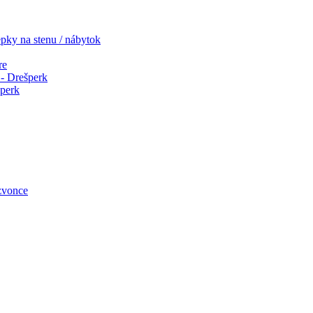
pky na stenu / nábytok
re
- Drešperk
šperk
zvonce