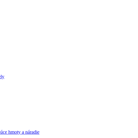
ely
úce hmoty a náradie