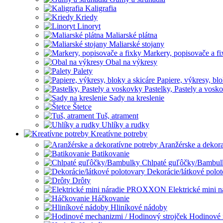
Kaligrafia
Kriedy
Linoryt
Maliarské plátna
Maliarské stojany
Markery, popisovače a fi
Obal na výkresy
Palety
Papiere, výkresy, blo
Pastelky, Pastely a vosk
Sady na kreslenie
Štetce
Tuš, atrament
Uhlíky a rudky
Kreatívne potreby
Aranžérske a dekora
Batikovanie
Chlpaté guľôčky/Bambul
Dekorácie/látkové polo
Drôty
Elektrické min
Háčkovanie
Hliníkové nádoby
Hodinové 