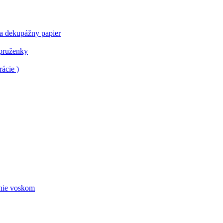
 a dekupážny papier
 pruženky
ácie )
nie voskom