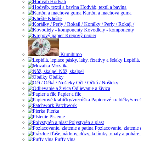
Hodváb
Hodváb, textil a bavlna
Kartón a machová guma
Kliešte
Korálky / Perly / Rokajl /
Kovodiely - komponenty
Krepový papier
Kumihimo
Lepidlá, 
Mozaika
Nôž, skalpel
Obálky
Oči / Očká / Nošteky
Odlievanie a živica
Papier a filc
Papierové krabičky/vrec
Patchwork
Pierka
Plstenie
Polystyrén a plast
Pozlacovanie, zlatenie 
Puffy vlna