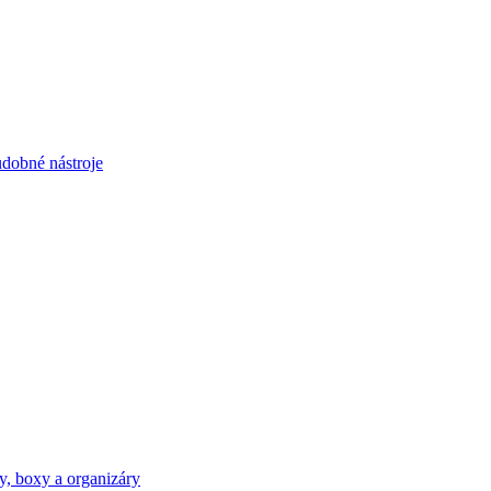
dobné nástroje
y, boxy a organizáry