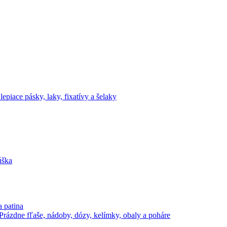
lepiace pásky, laky, fixatívy a šelaky
úška
a patina
Prázdne fľaše, nádoby, dózy, kelímky, obaly a poháre