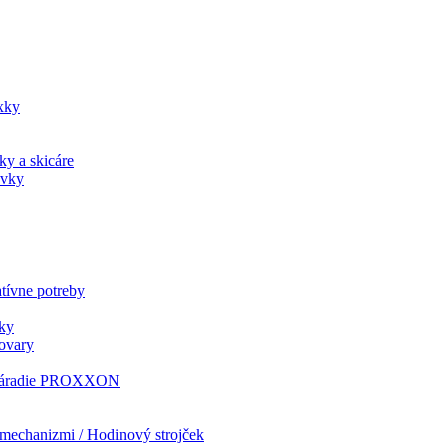
xky
ky a skicáre
ovky
tívne potreby
ky
tovary
i náradie PROXXON
mechanizmi / Hodinový strojček