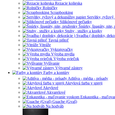
Rezacie kolieska
Rolničky
Scrapbooking
Servítky, ryžový
Silikónové pečiatky
Šnúrky, špagáty, nite,
Stuhy , stužky a krajky
Svadba ( doplnky, dekor
Tavná pištoľ
Vitráže
Vykrajovačky
Výroba mydla
Výroba sviečok
Vyšívanie
Výtvarné zástery
Farby a kontúry
Aditíva - média - prísady
Akrylová farba v spreji
Akrylové
Akvarelové
Enkaustika - maľova
Guache (Gvaš)
Na hodváb