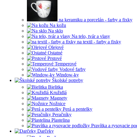
na keramiku a porcelán - farby a fixky
Na kožu
Na sklo
Na telo, tvár a vlasy
na textil - farby a fixky
Olejové
Ostatné
Prstové
Temperové
Vodové farby
Window-ky
Školské potreby
Bielitka
Kružidlá
Magnety
Nožnice
Perá a pentelky
Peračníky
Plastelina
Pravítka a rysovacie p
Darčeky