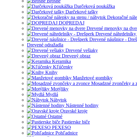
Brošne
Darčeková poukážka
Darčekové tašky
Dekoračné nále
DOPREDAJ
Drevené menovky na dve
Drevené náhrdelníky 
Drevené náušnice - Dre
Drevené odražadla
Drevené vešiaky
Drevený obraz
Keramika
Kľúčenky
Knihy
Manžetové gombíky
Mosadzné zvončeky a 
Motýliky
Mydlá
Nábytok
Nástenné hodiny
Oravské kroje
Ostatné
Pastierske biče
PEXESO
Pohľadnice