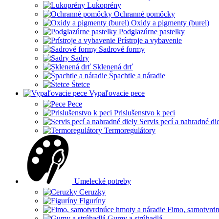
Lukoprény
Ochranné pomôcky
Oxidy a pigmenty (burel)
Podglazúrne pastelky
Prístroje a vybavenie
Sadrové formy
Sadry
Sklenená drť
Špachtle a náradie
Štetce
Vypaľovacie pece
Pece
Prislušenstvo k peci
Servis pecí a nahradné di
Termoregulátory
Umelecké potreby
Ceruzky
Figuríny
Fimo, samotvrdn
Gumy a strúhadlá