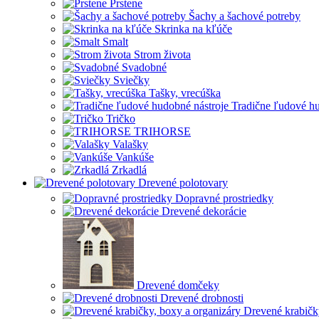
Prstene
Šachy a šachové potreby
Skrinka na kľúče
Smalt
Strom života
Svadobné
Sviečky
Tašky, vrecúška
Tradične ľudové hu
Tričko
TRIHORSE
Valašky
Vankúše
Zrkadlá
Drevené polotovary
Dopravné prostriedky
Drevené dekorácie
Drevené domčeky
Drevené drobnosti
Drevené krabičk