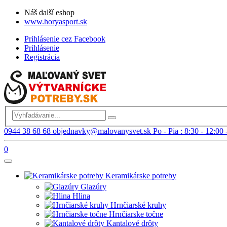
Náš další eshop
www.horyasport.sk
Prihlásenie cez Facebook
Prihlásenie
Registrácia
0944 38 68 68
objednavky@malovanysvet.sk
Po - Pia : 8:30 - 12:00 
0
Keramikárske potreby
Glazúry
Hlina
Hrnčiarské kruhy
Hrnčiarske točne
Kantalové drôty