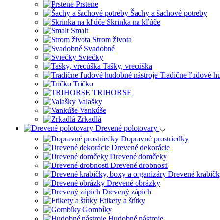
Prstene
Šachy a šachové potreby
Skrinka na kľúče
Smalt
Strom života
Svadobné
Sviečky
Tašky, vrecúška
Tradične ľudové hu
Tričko
TRIHORSE
Valašky
Vankúše
Zrkadlá
Drevené polotovary
Dopravné prostriedky
Drevené dekorácie
Drevené domčeky
Drevené drobnosti
Drevené krabičk
Drevené obrázky
Drevený zápich
Etikety a štítky
Gombíky
Hudobné nástroje