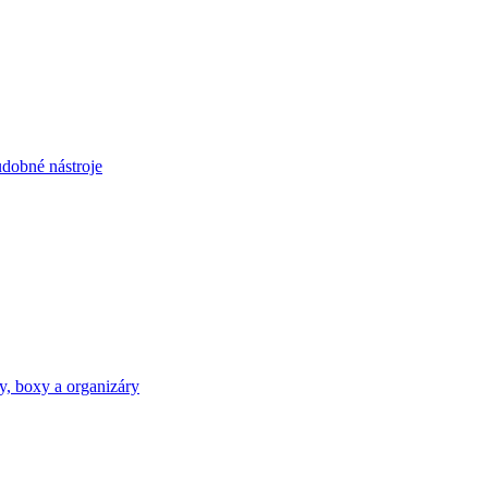
dobné nástroje
y, boxy a organizáry