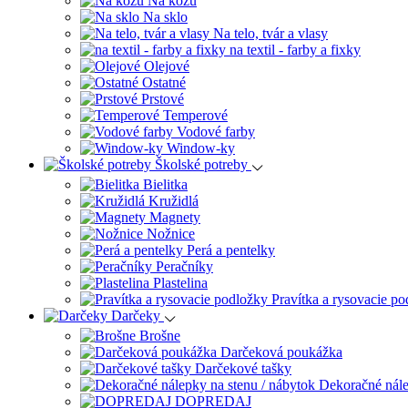
Na kožu
Na sklo
Na telo, tvár a vlasy
na textil - farby a fixky
Olejové
Ostatné
Prstové
Temperové
Vodové farby
Window-ky
Školské potreby
Bielitka
Kružidlá
Magnety
Nožnice
Perá a pentelky
Peračníky
Plastelina
Pravítka a rysovacie p
Darčeky
Brošne
Darčeková poukážka
Darčekové tašky
Dekoračné nále
DOPREDAJ