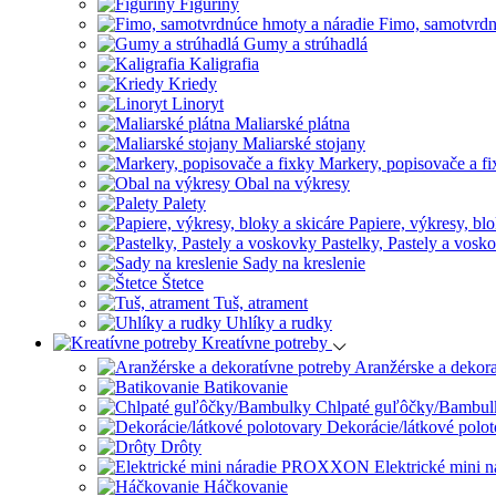
Figuríny
Fimo, samotvrdn
Gumy a strúhadlá
Kaligrafia
Kriedy
Linoryt
Maliarské plátna
Maliarské stojany
Markery, popisovače a fi
Obal na výkresy
Palety
Papiere, výkresy, blo
Pastelky, Pastely a vosk
Sady na kreslenie
Štetce
Tuš, atrament
Uhlíky a rudky
Kreatívne potreby
Aranžérske a dekora
Batikovanie
Chlpaté guľôčky/Bambul
Dekorácie/látkové polo
Drôty
Elektrické min
Háčkovanie