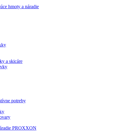
úce hmoty a náradie
xky
ky a skicáre
ovky
tívne potreby
ky
tovary
i náradie PROXXON