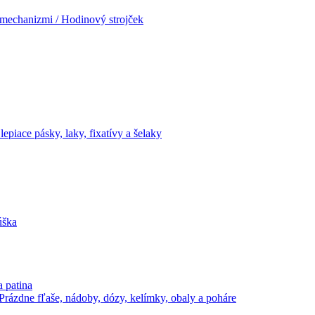
mechanizmi / Hodinový strojček
lepiace pásky, laky, fixatívy a šelaky
úška
a patina
Prázdne fľaše, nádoby, dózy, kelímky, obaly a poháre