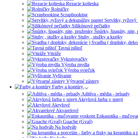
Rezacie kolieska
Rolničky
Scrapbooking
Servítky, ryžový
Silikónové pečiatky
Šnúrky, špagáty, nite,
Stuhy , stužky a krajky
Svadba ( doplnky, dekor
Tavná pištoľ
Vitráže
Vykrajovačky
Výroba mydla
Výroba sviečok
Vyšívanie
Výtvarné zástery
Farby a kontúry
Aditíva - média - prísady
Akrylová farba v spreji
Akrylové
Akvarelové
Enkaustika - maľova
Guache (Gvaš)
Na hodváb
na keramiku a p