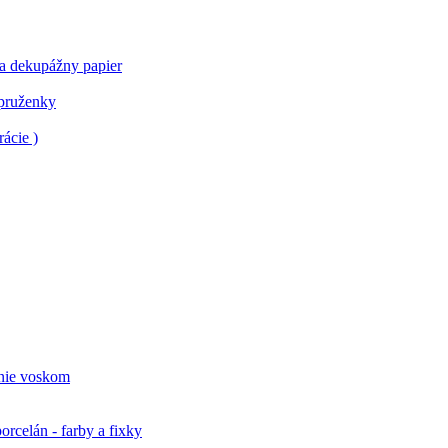
 a dekupážny papier
 pruženky
ácie )
nie voskom
orcelán - farby a fixky