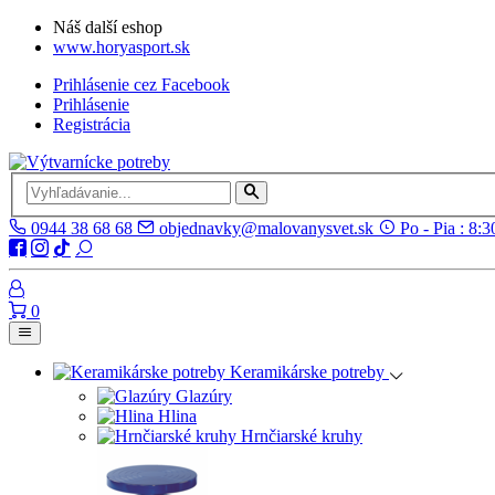
Náš další eshop
www.horyasport.sk
Prihlásenie cez Facebook
Prihlásenie
Registrácia
0944 38 68 68
objednavky@malovanysvet.sk
Po - Pia : 8:3
0
Keramikárske potreby
Glazúry
Hlina
Hrnčiarské kruhy