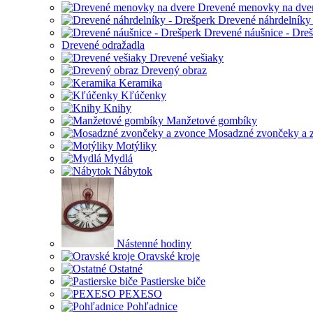
Drevené menovky na dve
Drevené náhrdelníky 
Drevené náušnice - Dre
Drevené odražadla
Drevené vešiaky
Drevený obraz
Keramika
Kľúčenky
Knihy
Manžetové gombíky
Mosadzné zvončeky a 
Motýliky
Mydlá
Nábytok
Nástenné hodiny
Oravské kroje
Ostatné
Pastierske biče
PEXESO
Pohľadnice