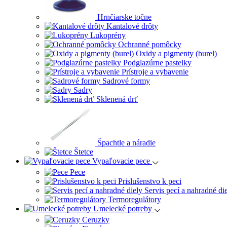
Hrnčiarske točne
Kantalové drôty
Lukoprény
Ochranné pomôcky
Oxidy a pigmenty (burel)
Podglazúrne pastelky
Prístroje a vybavenie
Sadrové formy
Sadry
Sklenená drť
Špachtle a náradie
Štetce
Vypaľovacie pece
Pece
Prislušenstvo k peci
Servis pecí a nahradné di
Termoregulátory
Umelecké potreby
Ceruzky