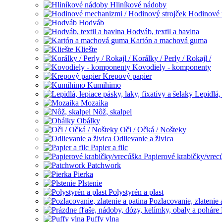
Hliníkové nádoby
Hodinové 
Hodváb
Hodváb, textil a bavlna
Kartón a machová guma
Kliešte
Korálky / Perly / Rokajl /
Kovodiely - komponenty
Krepový papier
Kumihimo
Lepidlá, 
Mozaika
Nôž, skalpel
Obálky
Oči / Očká / Nošteky
Odlievanie a živica
Papier a filc
Papierové krabičky/vrec
Patchwork
Pierka
Plstenie
Polystyrén a plast
Pozlacovanie, zlatenie 
Puffy vlna