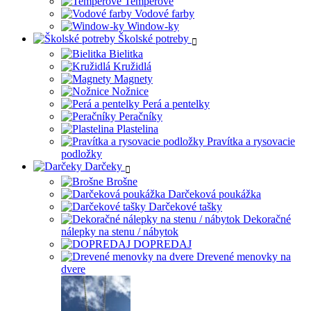
Temperové
Vodové farby
Window-ky
Školské potreby
Bielitka
Kružidlá
Magnety
Nožnice
Perá a pentelky
Peračníky
Plastelina
Pravítka a rysovacie
podložky
Darčeky
Brošne
Darčeková poukážka
Darčekové tašky
Dekoračné
nálepky na stenu / nábytok
DOPREDAJ
Drevené menovky na
dvere