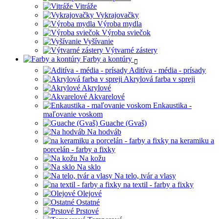
Vitráže
Vykrajovačky
Výroba mydla
Výroba sviečok
Vyšívanie
Výtvarné zástery
Farby a kontúry
Aditíva - média - prísady
Akrylová farba v spreji
Akrylové
Akvarelové
Enkaustika -
maľovanie voskom
Guache (Gvaš)
Na hodváb
na keramiku a
porcelán - farby a fixky
Na kožu
Na sklo
Na telo, tvár a vlasy
na textil - farby a fixky
Olejové
Ostatné
Prstové