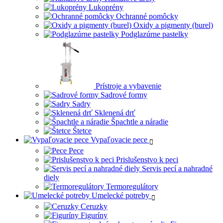
Lukoprény
Ochranné pomôcky
Oxidy a pigmenty (burel)
Podglazúrne pastelky
Prístroje a vybavenie
Sadrové formy
Sadry
Sklenená drť
Špachtle a náradie
Štetce
Vypaľovacie pece
Pece
Prislušenstvo k peci
Servis pecí a nahradné
diely
Termoregulátory
Umelecké potreby
Ceruzky
Figuríny