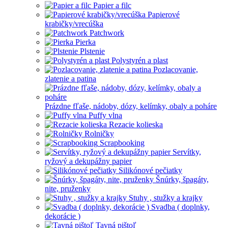
Papier a filc
Papierové
krabičky/vrecúška
Patchwork
Pierka
Plstenie
Polystyrén a plast
Pozlacovanie,
zlatenie a patina
Prázdne fľaše, nádoby, dózy, kelímky, obaly a poháre
Puffy vlna
Rezacie kolieska
Rolničky
Scrapbooking
Servítky,
ryžový a dekupážny papier
Silikónové pečiatky
Šnúrky, špagáty,
nite, pruženky
Stuhy , stužky a krajky
Svadba ( doplnky,
dekorácie )
Tavná pištoľ