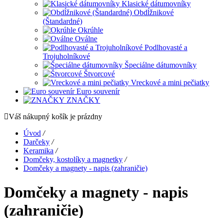
Klasické dátumovníky
Obdĺžnikové
(Štandardné)
Okrúhle
Oválne
Podlhovasté a
Trojuholníkové
Špeciálne dátumovníky
Štvorcové
Vreckové a mini pečiatky
Euro souvenír
ZNAČKY
Váš nákupný košík je prázdny
Úvod
/
Darčeky
/
Keramika
/
Domčeky, kostolíky a magnetky
/
Domčeky a magnety - napis (zahraničie)
Domčeky a magnety - napis
(zahraničie)