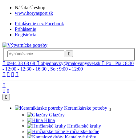
Náš další eshop
www.horyasport.sk
Prihlásenie cez Facebook
Prihlásenie
Registrácia
0944 38 68 68
objednavky@malovanysvet.sk
Po - Pia : 8:30
- 12:00 - 12:30 - 16:30 , So : 9:00 - 12:00
0
Keramikárske potreby
Glazúry
Hlina
Hrnčiarské kruhy
Hrnčiarske točne
Kantalové drôty