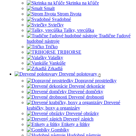
Skrinka na kľúče
Smalt
Strom života
Svadobné
Sviečky
Tašky, vrecúška
Tradične ľudové
hudobné nástroje
Tričko
TRIHORSE
Valašky
Vankúše
Zrkadlá
Drevené polotovary
Dopravné prostriedky
Drevené dekorácie
Drevené domčeky
Drevené drobnosti
Drevené
krabičky, boxy a organizáry
Drevené obrázky
Drevený zápich
Etikety a štítky
Gombíky
Hudobné nástroje