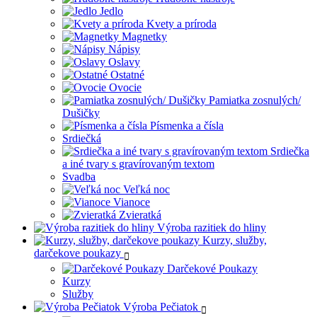
Jedlo
Kvety a príroda
Magnetky
Nápisy
Oslavy
Ostatné
Ovocie
Pamiatka zosnulých/
Dušičky
Písmenka a čísla
Srdiečká
Srdiečka
a iné tvary s gravírovaným textom
Svadba
Veľká noc
Vianoce
Zvieratká
Výroba razitiek do hliny
Kurzy, služby,
darčekove poukazy
Darčekové Poukazy
Kurzy
Služby
Výroba Pečiatok