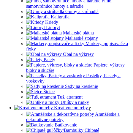
Fimo,
samotvrdnúce hmoty a náradie
Gumy a strúhadlá
Kaligrafia
Kriedy
Linoryt
Maliarské plátna
Maliarské stojany
Markery, popisovače a
fixky
Obal na výkresy
Palety
Papiere, výkresy,
bloky a skicáre
Pastelky, Pastely a
voskovky
Sady na kreslenie
Štetce
Tuš, atrament
Uhlíky a rudky
Kreatívne potreby
Aranžérske a
dekoratívne potreby
Batikovanie
Chlpaté