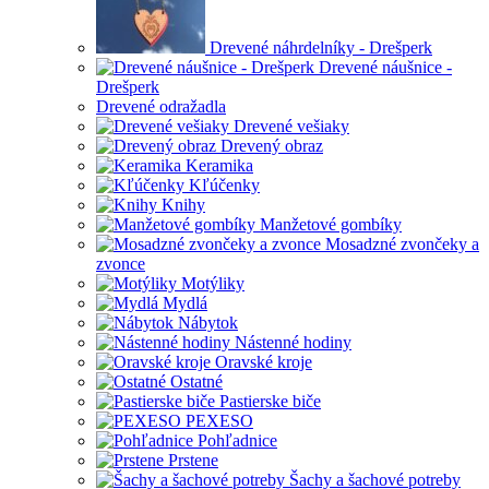
Drevené náhrdelníky - Drešperk
Drevené náušnice -
Drešperk
Drevené odražadla
Drevené vešiaky
Drevený obraz
Keramika
Kľúčenky
Knihy
Manžetové gombíky
Mosadzné zvončeky a
zvonce
Motýliky
Mydlá
Nábytok
Nástenné hodiny
Oravské kroje
Ostatné
Pastierske biče
PEXESO
Pohľadnice
Prstene
Šachy a šachové potreby