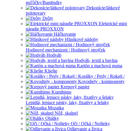
guľôčky/Bambulky
Dekorácie/látkové
polotovary
Drôty
Elektrické mini
náradie PROXXON
Háčkovanie
Hliníkové nádoby
Hodinové mechanizmi / Hodinový strojček
Hodváb
Hodváb, textil a bavlna
Kartón a machová guma
Kliešte
Korálky / Perly / Rokajl /
Kovodiely - komponenty
Krepový papier
Kumihimo
Lepidlá, lepiace pásky, laky, fixatívy a šelaky
Mozaika
Nôž, skalpel
Obálky
Oči / Očká / Nošteky
Odlievanie a živica