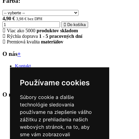
Farba:
4,90 €
3,98 € bez DPH
Do košíka
Viac ako 5000
produktov skladom
Rýchla doprava
1 - 5 pracovných dní
Premiová kvalita
materiálov
O nás
+
Kontakt
Naše predajne
O nás
Používame cookies
Úvod
O nákupe
+
Súbory cookie a ďalšie
technológie sledovania
Obchodné podmienky
používame na zlepšenie vášho
Reklamačné podmienky
Možnosti dopravy a platby
zážitku z prehliadania našich
Nákup na splátky cez Quatro
webových stránok, na to, aby
Odstúpiť od zmluvy TU
sme vám zobrazovali