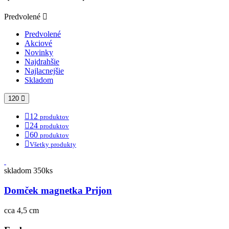
Predvolené
Predvolené
Akciové
Novinky
Najdrahšie
Najlacnejšie
Skladom
120
12
produktov
24
produktov
60
produktov
Všetky produkty
skladom 350ks
Domček magnetka Prijon
cca 4,5 cm