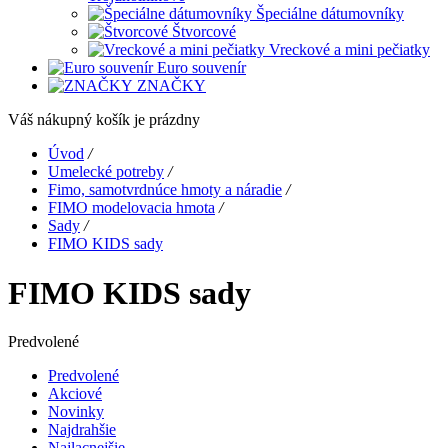
Špeciálne dátumovníky
Štvorcové
Vreckové a mini pečiatky
Euro souvenír
ZNAČKY
Váš nákupný košík je prázdny
Úvod
/
Umelecké potreby
/
Fimo, samotvrdnúce hmoty a náradie
/
FIMO modelovacia hmota
/
Sady
/
FIMO KIDS sady
FIMO KIDS sady
Predvolené
Predvolené
Akciové
Novinky
Najdrahšie
Najlacnejšie