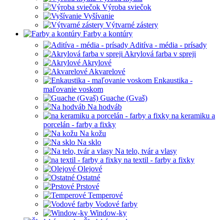
Výroba sviečok
Vyšívanie
Výtvarné zástery
Farby a kontúry
Aditíva - média - prísady
Akrylová farba v spreji
Akrylové
Akvarelové
Enkaustika -
maľovanie voskom
Guache (Gvaš)
Na hodváb
na keramiku a
porcelán - farby a fixky
Na kožu
Na sklo
Na telo, tvár a vlasy
na textil - farby a fixky
Olejové
Ostatné
Prstové
Temperové
Vodové farby
Window-ky