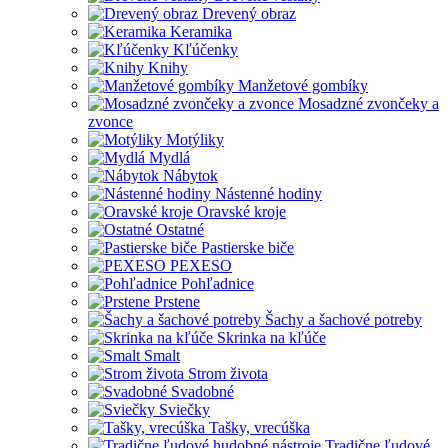
Drevený obraz
Keramika
Kľúčenky
Knihy
Manžetové gombíky
Mosadzné zvončeky a
zvonce
Motýliky
Mydlá
Nábytok
Nástenné hodiny
Oravské kroje
Ostatné
Pastierske biče
PEXESO
Pohľadnice
Prstene
Šachy a šachové potreby
Skrinka na kľúče
Smalt
Strom života
Svadobné
Sviečky
Tašky, vrecúška
Tradične ľudové