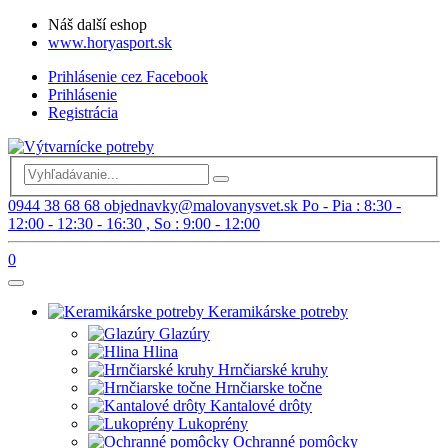
Náš další eshop
www.horyasport.sk
Prihlásenie cez Facebook
Prihlásenie
Registrácia
0944 38 68 68
objednavky@malovanysvet.sk
Po - Pia : 8:30 -
12:00 - 12:30 - 16:30 , So : 9:00 - 12:00
0
Keramikárske potreby
Glazúry
Hlina
Hrnčiarské kruhy
Hrnčiarske točne
Kantalové drôty
Lukoprény
Ochranné pomôcky