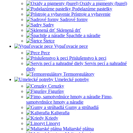
Oxidy a pigmenty (burel)
Podglazúrne pastelky
Prístroje a vybavenie
Sadrové formy
Sadry
Sklenená drť
Špachtle a náradie
Štetce
Vypaľovacie pece
Pece
Prislušenstvo k peci
Servis pecí a nahradné
diely
Termoregulátory
Umelecké potreby
Ceruzky
Figuríny
Fimo,
samotvrdnúce hmoty a náradie
Gumy a strúhadlá
Kaligrafia
Kriedy
Linoryt
Maliarské plátna