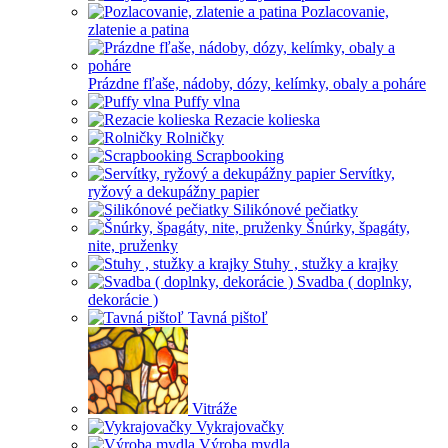
Pozlacovanie,
zlatenie a patina
Prázdne fľaše, nádoby, dózy, kelímky, obaly a poháre
Puffy vlna
Rezacie kolieska
Rolničky
Scrapbooking
Servítky,
ryžový a dekupážny papier
Silikónové pečiatky
Šnúrky, špagáty,
nite, pruženky
Stuhy , stužky a krajky
Svadba ( doplnky,
dekorácie )
Tavná pištoľ
Vitráže
Vykrajovačky
Výroba mydla