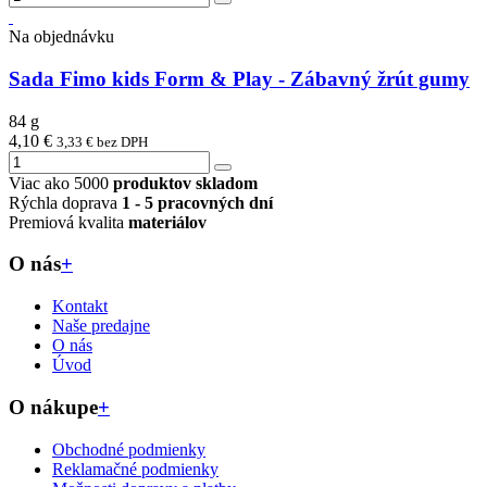
Na objednávku
Sada Fimo kids Form & Play - Zábavný žrút gumy
84 g
4,10 €
3,33 € bez DPH
Viac ako 5000
produktov skladom
Rýchla doprava
1 - 5 pracovných dní
Premiová kvalita
materiálov
O nás
+
Kontakt
Naše predajne
O nás
Úvod
O nákupe
+
Obchodné podmienky
Reklamačné podmienky