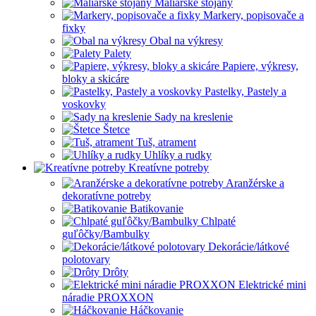
Maliarské stojany
Markery, popisovače a
fixky
Obal na výkresy
Palety
Papiere, výkresy,
bloky a skicáre
Pastelky, Pastely a
voskovky
Sady na kreslenie
Štetce
Tuš, atrament
Uhlíky a rudky
Kreatívne potreby
Aranžérske a
dekoratívne potreby
Batikovanie
Chlpaté
guľôčky/Bambulky
Dekorácie/látkové
polotovary
Drôty
Elektrické mini
náradie PROXXON
Háčkovanie