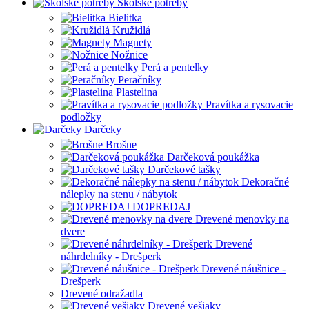
Školské potreby
Bielitka
Kružidlá
Magnety
Nožnice
Perá a pentelky
Peračníky
Plastelina
Pravítka a rysovacie
podložky
Darčeky
Brošne
Darčeková poukážka
Darčekové tašky
Dekoračné
nálepky na stenu / nábytok
DOPREDAJ
Drevené menovky na
dvere
Drevené
náhrdelníky - Drešperk
Drevené náušnice -
Drešperk
Drevené odražadla
Drevené vešiaky