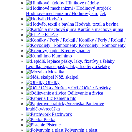
Hliníkové nádoby
Hodinové mechanizmi / Hodinový strojček
Hodváb
Hodváb, textil a bavlna
Kartón a machová guma
Kliešte
Korálky / Perly / Rokajl /
Kovodiely - komponenty
Krepový papier
Kumihimo
Lepidlá, lepiace pásky, laky, fixatívy a šelaky
Mozaika
Nôž, skalpel
Obálky
Oči / Očká / Nošteky
Odlievanie a živica
Papier a filc
Papierové
krabičky/vrecúška
Patchwork
Pierka
Plstenie
Polystyrén a plast