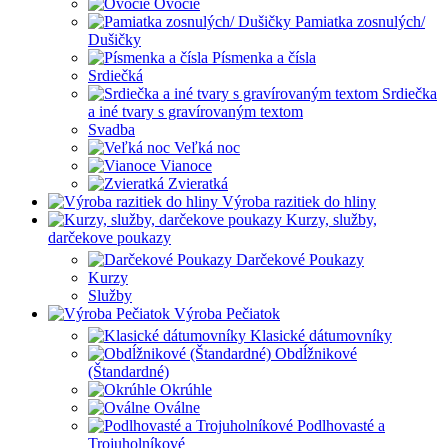
Ovocie
Pamiatka zosnulých/
Dušičky
Písmenka a čísla
Srdiečká
Srdiečka
a iné tvary s gravírovaným textom
Svadba
Veľká noc
Vianoce
Zvieratká
Výroba razitiek do hliny
Kurzy, služby,
darčekove poukazy
Darčekové Poukazy
Kurzy
Služby
Výroba Pečiatok
Klasické dátumovníky
Obdĺžnikové
(Štandardné)
Okrúhle
Oválne
Podlhovasté a
Trojuholníkové