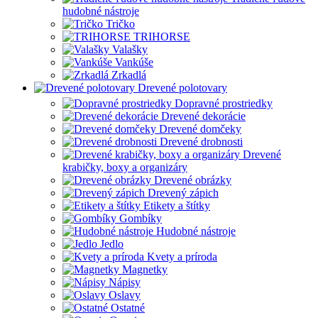
hudobné nástroje
Tričko
TRIHORSE
Valašky
Vankúše
Zrkadlá
Drevené polotovary
Dopravné prostriedky
Drevené dekorácie
Drevené domčeky
Drevené drobnosti
Drevené
krabičky, boxy a organizáry
Drevené obrázky
Drevený zápich
Etikety a štítky
Gombíky
Hudobné nástroje
Jedlo
Kvety a príroda
Magnetky
Nápisy
Oslavy
Ostatné