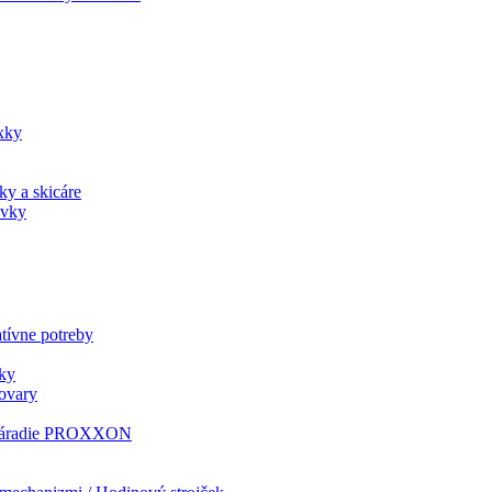
xky
ky a skicáre
ovky
tívne potreby
ky
tovary
i náradie PROXXON