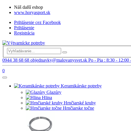
Náš další eshop
www.horyasport.sk
Prihlásenie cez Facebook
Prihlásenie
Registrácia
0944 38 68 68
objednavky@malovanysvet.sk
Po - Pia : 8:30 - 12:00 
0
Keramikárske potreby
Glazúry
Hlina
Hrnčiarské kruhy
Hrnčiarske točne