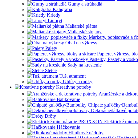
Gumy a strúhadlá
Kaligrafia
Kriedy
Linoryt
Maliarské plátna
Maliarské stojany
Markery, popisovače a fi
Obal na výkresy
Palety
Papiere, výkresy, blo
Pastelky, Pastely a vosk
Sady na kreslenie
Štetce
Tuš, atrament
Uhlíky a rudky
Kreatívne potreby
Aranžérske a dekora
Batikovanie
Chlpaté guľôčky/Bambul
Dekorácie/látkové polo
Drôty
Elektrické min
Háčkovanie
Hliníkové nádoby