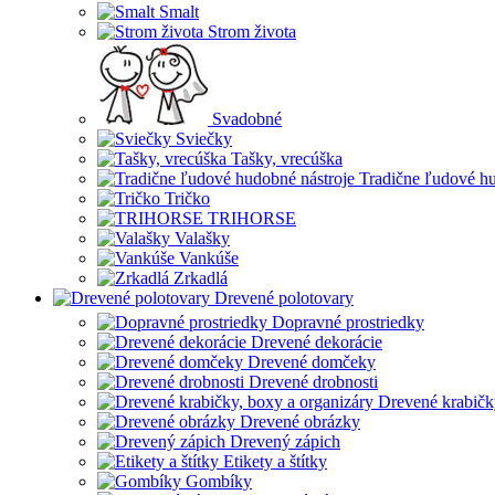
Smalt
Strom života
Svadobné
Sviečky
Tašky, vrecúška
Tradične ľudové hu
Tričko
TRIHORSE
Valašky
Vankúše
Zrkadlá
Drevené polotovary
Dopravné prostriedky
Drevené dekorácie
Drevené domčeky
Drevené drobnosti
Drevené krabičk
Drevené obrázky
Drevený zápich
Etikety a štítky
Gombíky