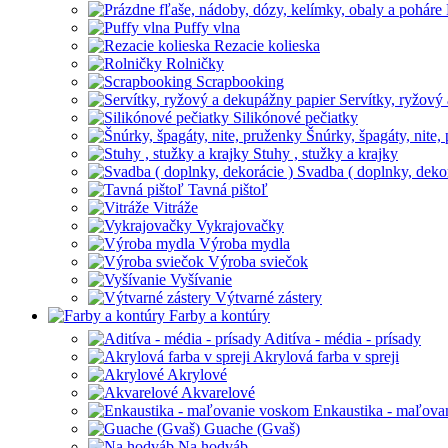
Puffy vlna
Rezacie kolieska
Rolničky
Scrapbooking
Servítky, ryžový
Silikónové pečiatky
Šnúrky, špagáty, nite,
Stuhy , stužky a krajky
Svadba ( doplnky, dekor
Tavná pištoľ
Vitráže
Vykrajovačky
Výroba mydla
Výroba sviečok
Vyšívanie
Výtvarné zástery
Farby a kontúry
Aditíva - média - prísady
Akrylová farba v spreji
Akrylové
Akvarelové
Enkaustika - maľova
Guache (Gvaš)
Na hodváb