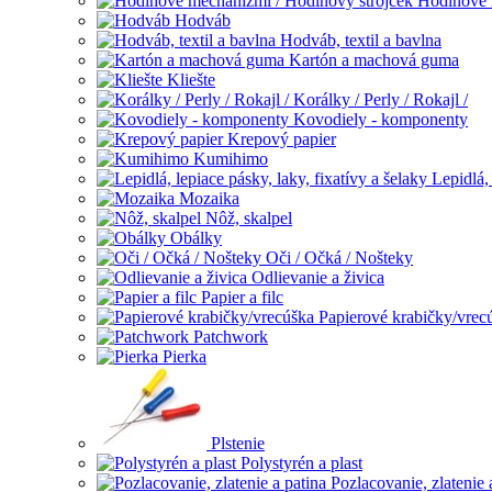
Hodinové 
Hodváb
Hodváb, textil a bavlna
Kartón a machová guma
Kliešte
Korálky / Perly / Rokajl /
Kovodiely - komponenty
Krepový papier
Kumihimo
Lepidlá, 
Mozaika
Nôž, skalpel
Obálky
Oči / Očká / Nošteky
Odlievanie a živica
Papier a filc
Papierové krabičky/vrec
Patchwork
Pierka
Plstenie
Polystyrén a plast
Pozlacovanie, zlatenie 