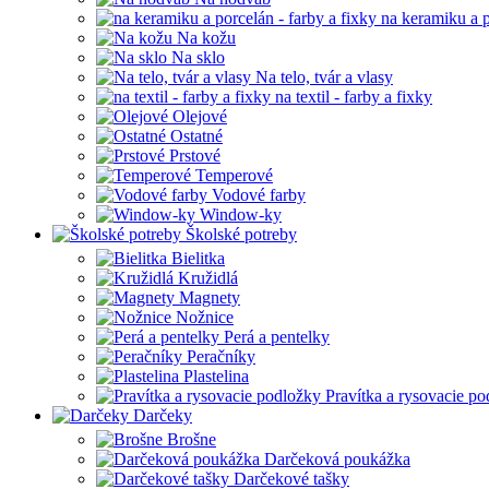
na keramiku a p
Na kožu
Na sklo
Na telo, tvár a vlasy
na textil - farby a fixky
Olejové
Ostatné
Prstové
Temperové
Vodové farby
Window-ky
Školské potreby
Bielitka
Kružidlá
Magnety
Nožnice
Perá a pentelky
Peračníky
Plastelina
Pravítka a rysovacie p
Darčeky
Brošne
Darčeková poukážka
Darčekové tašky