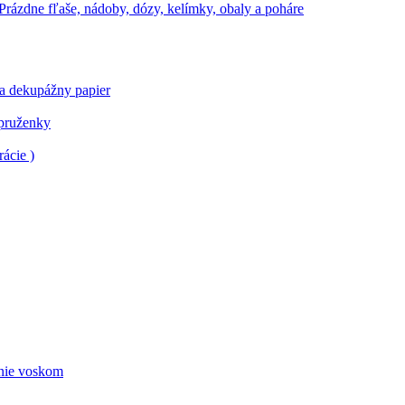
Prázdne fľaše, nádoby, dózy, kelímky, obaly a poháre
 a dekupážny papier
 pruženky
ácie )
nie voskom