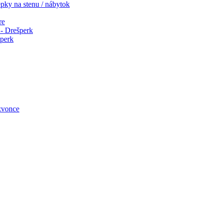
pky na stenu / nábytok
re
- Drešperk
šperk
zvonce