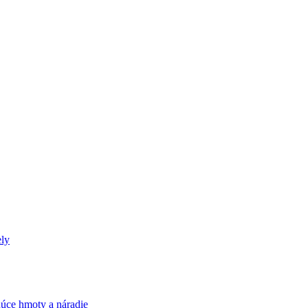
ely
úce hmoty a náradie