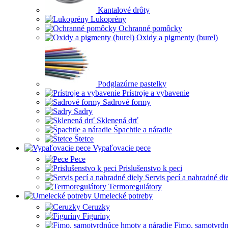
Kantalové drôty
Lukoprény
Ochranné pomôcky
Oxidy a pigmenty (burel)
Podglazúrne pastelky
Prístroje a vybavenie
Sadrové formy
Sadry
Sklenená drť
Špachtle a náradie
Štetce
Vypaľovacie pece
Pece
Prislušenstvo k peci
Servis pecí a nahradné di
Termoregulátory
Umelecké potreby
Ceruzky
Figuríny
Fimo, samotvrdn