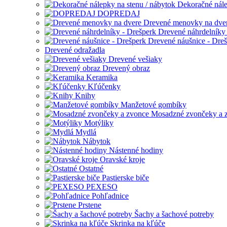
Dekoračné nále
DOPREDAJ
Drevené menovky na dve
Drevené náhrdelníky 
Drevené náušnice - Dre
Drevené odražadla
Drevené vešiaky
Drevený obraz
Keramika
Kľúčenky
Knihy
Manžetové gombíky
Mosadzné zvončeky a 
Motýliky
Mydlá
Nábytok
Nástenné hodiny
Oravské kroje
Ostatné
Pastierske biče
PEXESO
Pohľadnice
Prstene
Šachy a šachové potreby
Skrinka na kľúče