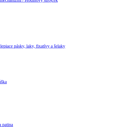
mechanizmi / Hodinový strojček
lepiace pásky, laky, fixatívy a šelaky
úška
a patina