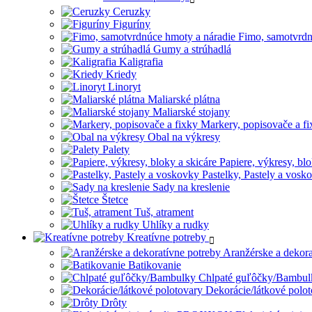
Ceruzky
Figuríny
Fimo, samotvrdn
Gumy a strúhadlá
Kaligrafia
Kriedy
Linoryt
Maliarské plátna
Maliarské stojany
Markery, popisovače a fi
Obal na výkresy
Palety
Papiere, výkresy, blo
Pastelky, Pastely a vosk
Sady na kreslenie
Štetce
Tuš, atrament
Uhlíky a rudky
Kreatívne potreby
Aranžérske a dekora
Batikovanie
Chlpaté guľôčky/Bambul
Dekorácie/látkové polo
Drôty