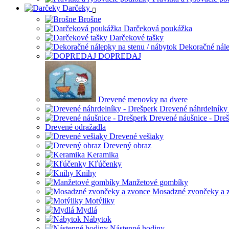
Darčeky
Brošne
Darčeková poukážka
Darčekové tašky
Dekoračné nále
DOPREDAJ
Drevené menovky na dvere
Drevené náhrdelníky 
Drevené náušnice - Dre
Drevené odražadla
Drevené vešiaky
Drevený obraz
Keramika
Kľúčenky
Knihy
Manžetové gombíky
Mosadzné zvončeky a 
Motýliky
Mydlá
Nábytok
Nástenné hodiny