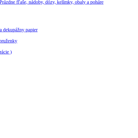
Prázdne fľaše, nádoby, dózy, kelímky, obaly a poháre
 a dekupážny papier
 pruženky
ácie )