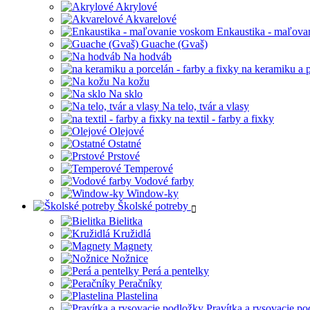
Akrylové
Akvarelové
Enkaustika - maľova
Guache (Gvaš)
Na hodváb
na keramiku a p
Na kožu
Na sklo
Na telo, tvár a vlasy
na textil - farby a fixky
Olejové
Ostatné
Prstové
Temperové
Vodové farby
Window-ky
Školské potreby
Bielitka
Kružidlá
Magnety
Nožnice
Perá a pentelky
Peračníky
Plastelina
Pravítka a rysovacie p