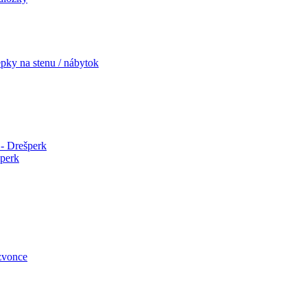
pky na stenu / nábytok
- Drešperk
šperk
zvonce