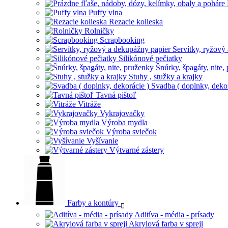
Puffy vlna
Rezacie kolieska
Rolničky
Scrapbooking
Servítky, ryžový
Silikónové pečiatky
Šnúrky, špagáty, nite,
Stuhy , stužky a krajky
Svadba ( doplnky, dekor
Tavná pištoľ
Vitráže
Vykrajovačky
Výroba mydla
Výroba sviečok
Vyšívanie
Výtvarné zástery
Farby a kontúry
Aditíva - média - prísady
Akrylová farba v spreji