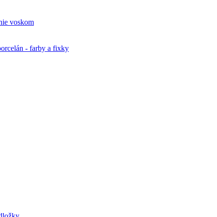
nie voskom
orcelán - farby a fixky
odložky