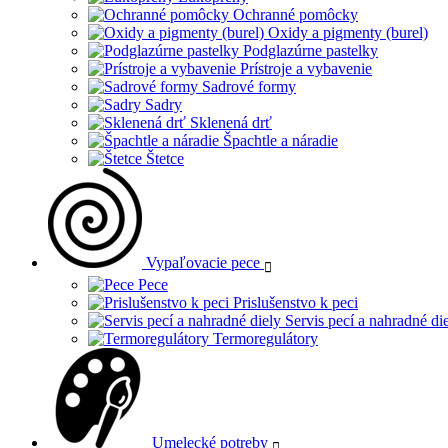
Ochranné pomôcky
Oxidy a pigmenty (burel)
Podglazúrne pastelky
Prístroje a vybavenie
Sadrové formy
Sadry
Sklenená drť
Špachtle a náradie
Štetce
Vypaľovacie pece
Pece
Prislušenstvo k peci
Servis pecí a nahradné di
Termoregulátory
Umelecké potreby