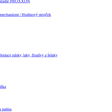
i náradie PROXXON
mechanizmi / Hodinový strojček
lepiace pásky, laky, fixatívy a šelaky
úška
a patina