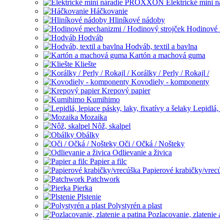
Elektrické min
Háčkovanie
Hliníkové nádoby
Hodinové 
Hodváb
Hodváb, textil a bavlna
Kartón a machová guma
Kliešte
Korálky / Perly / Rokajl /
Kovodiely - komponenty
Krepový papier
Kumihimo
Lepidlá, 
Mozaika
Nôž, skalpel
Obálky
Oči / Očká / Nošteky
Odlievanie a živica
Papier a filc
Papierové krabičky/vrec
Patchwork
Pierka
Plstenie
Polystyrén a plast
Pozlacovanie, zlatenie 