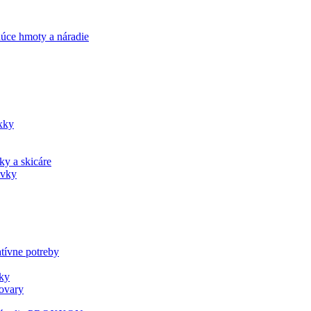
úce hmoty a náradie
xky
ky a skicáre
ovky
tívne potreby
ky
tovary