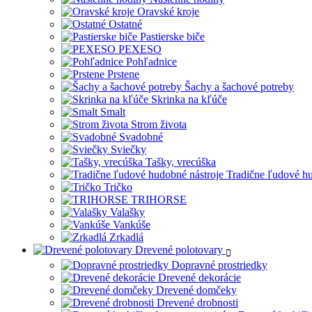
Oravské kroje
Ostatné
Pastierske biče
PEXESO
Pohľadnice
Prstene
Šachy a šachové potreby
Skrinka na kľúče
Smalt
Strom života
Svadobné
Sviečky
Tašky, vrecúška
Tradične ľudové hu
Tričko
TRIHORSE
Valašky
Vankúše
Zrkadlá
Drevené polotovary
Dopravné prostriedky
Drevené dekorácie
Drevené domčeky
Drevené drobnosti