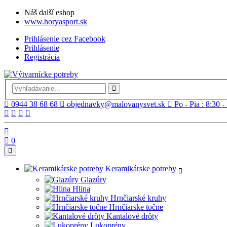
Náš další eshop
www.horyasport.sk
Prihlásenie cez Facebook
Prihlásenie
Registrácia
0944 38 68 68
objednavky@malovanysvet.sk
Po - Pia : 8:30 -
0
Keramikárske potreby
Glazúry
Hlina
Hrnčiarské kruhy
Hrnčiarske točne
Kantalové drôty
Lukoprény