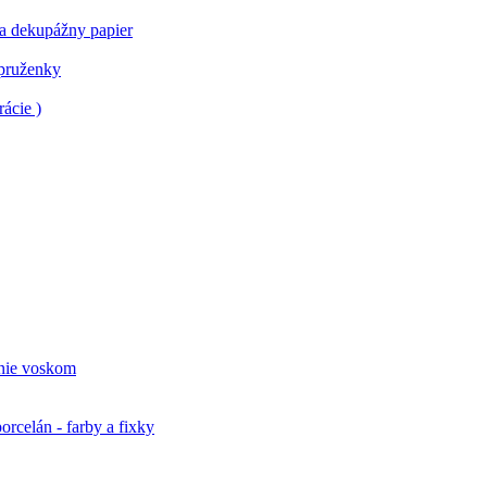
 a dekupážny papier
 pruženky
ácie )
nie voskom
orcelán - farby a fixky