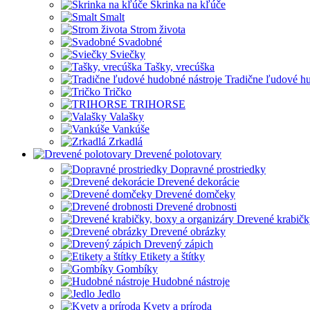
Skrinka na kľúče
Smalt
Strom života
Svadobné
Sviečky
Tašky, vrecúška
Tradične ľudové hu
Tričko
TRIHORSE
Valašky
Vankúše
Zrkadlá
Drevené polotovary
Dopravné prostriedky
Drevené dekorácie
Drevené domčeky
Drevené drobnosti
Drevené krabičk
Drevené obrázky
Drevený zápich
Etikety a štítky
Gombíky
Hudobné nástroje
Jedlo
Kvety a príroda