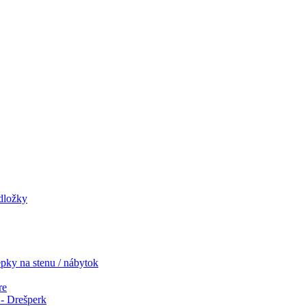
odložky
pky na stenu / nábytok
re
- Drešperk