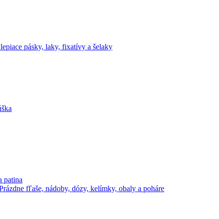
lepiace pásky, laky, fixatívy a šelaky
úška
a patina
Prázdne fľaše, nádoby, dózy, kelímky, obaly a poháre