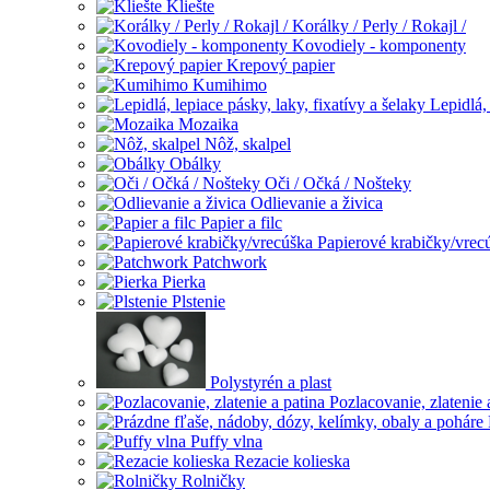
Kliešte
Korálky / Perly / Rokajl /
Kovodiely - komponenty
Krepový papier
Kumihimo
Lepidlá, 
Mozaika
Nôž, skalpel
Obálky
Oči / Očká / Nošteky
Odlievanie a živica
Papier a filc
Papierové krabičky/vrec
Patchwork
Pierka
Plstenie
Polystyrén a plast
Pozlacovanie, zlatenie 
Puffy vlna
Rezacie kolieska
Rolničky