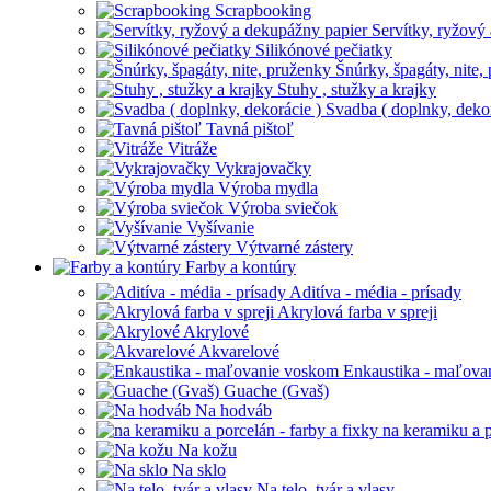
Scrapbooking
Servítky, ryžový
Silikónové pečiatky
Šnúrky, špagáty, nite,
Stuhy , stužky a krajky
Svadba ( doplnky, dekor
Tavná pištoľ
Vitráže
Vykrajovačky
Výroba mydla
Výroba sviečok
Vyšívanie
Výtvarné zástery
Farby a kontúry
Aditíva - média - prísady
Akrylová farba v spreji
Akrylové
Akvarelové
Enkaustika - maľova
Guache (Gvaš)
Na hodváb
na keramiku a p
Na kožu
Na sklo
Na telo, tvár a vlasy