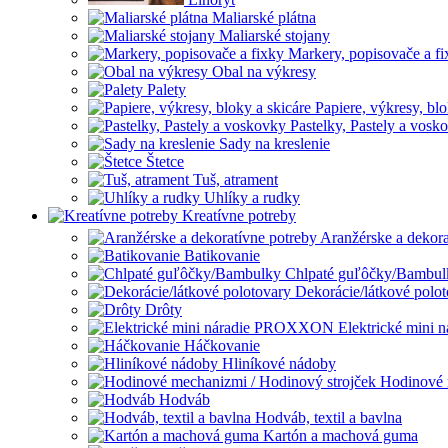
Maliarské plátna
Maliarské stojany
Markery, popisovače a fi
Obal na výkresy
Palety
Papiere, výkresy, blo
Pastelky, Pastely a vosk
Sady na kreslenie
Štetce
Tuš, atrament
Uhlíky a rudky
Kreatívne potreby
Aranžérske a dekora
Batikovanie
Chlpaté guľôčky/Bambul
Dekorácie/látkové polo
Drôty
Elektrické min
Háčkovanie
Hliníkové nádoby
Hodinové 
Hodváb
Hodváb, textil a bavlna
Kartón a machová guma