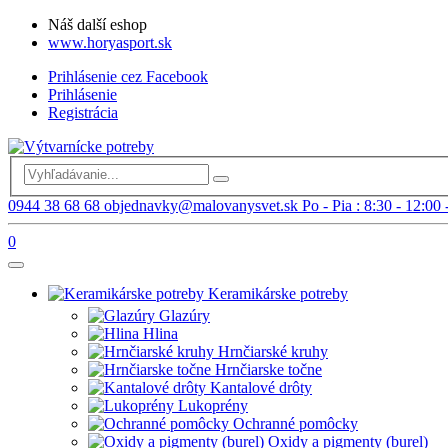
Náš další eshop
www.horyasport.sk
Prihlásenie cez Facebook
Prihlásenie
Registrácia
0944 38 68 68
objednavky@malovanysvet.sk
Po - Pia : 8:30 - 12:00 
0
Keramikárske potreby
Glazúry
Hlina
Hrnčiarské kruhy
Hrnčiarske točne
Kantalové drôty
Lukoprény
Ochranné pomôcky
Oxidy a pigmenty (burel)