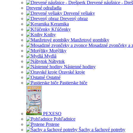
Drevené náušnice - Dre
Drevené odražadla
Drevené vešiaky
Drevený obraz
Keramika
Kľúčenky
Knihy
Manžetové gombíky
Mosadzné zvončeky a 
Motýliky
Mydlá
Nábytok
Nástenné hodiny
Oravské kroje
Ostatné
Pastierske biče
PEXESO
Pohľadnice
Prstene
Šachy a šachové potreby