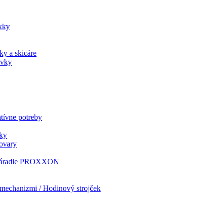
xky
ky a skicáre
ovky
tívne potreby
ky
tovary
i náradie PROXXON
mechanizmi / Hodinový strojček