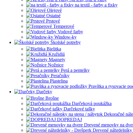
na textil - farby a fixky
Olejové
Ostatné
Prstové
Temperové
Vodové farby
Window-ky
Školské potreby
Bielitka
Kružidlá
Magnety
Nožnice
Perá a pentelky
Peračníky
Plastelina
Pravítka a rysovacie p
Darčeky
Brošne
Darčeková poukážka
Darčekové tašky
Dekoračné nále
DOPREDAJ
Drevené menovky na dve
Drevené náhrdelníky 