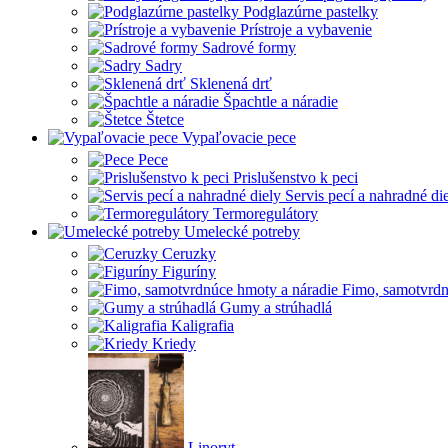
Podglazúrne pastelky
Prístroje a vybavenie
Sadrové formy
Sadry
Sklenená drť
Špachtle a náradie
Štetce
Vypaľovacie pece
Pece
Prislušenstvo k peci
Servis pecí a nahradné di
Termoregulátory
Umelecké potreby
Ceruzky
Figuríny
Fimo, samotvrdn
Gumy a strúhadlá
Kaligrafia
Kriedy
Linoryt