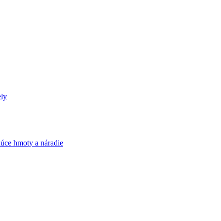
ely
úce hmoty a náradie