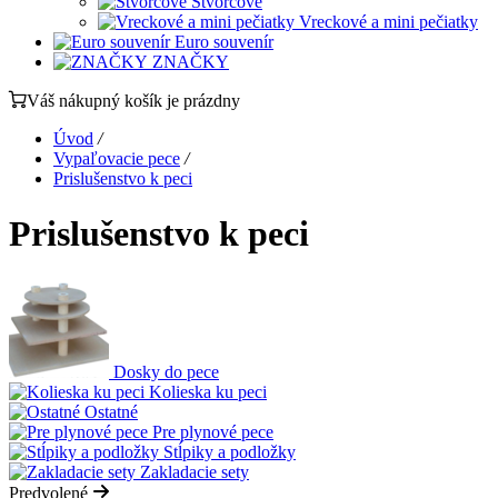
Štvorcové
Vreckové a mini pečiatky
Euro souvenír
ZNAČKY
Váš nákupný košík je prázdny
Úvod
/
Vypaľovacie pece
/
Prislušenstvo k peci
Prislušenstvo k peci
Dosky do pece
Kolieska ku peci
Ostatné
Pre plynové pece
Stĺpiky a podložky
Zakladacie sety
Predvolené