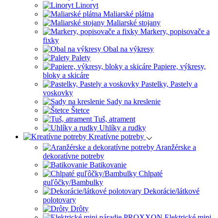
Linoryt
Maliarské plátna
Maliarské stojany
Markery, popisovače a
fixky
Obal na výkresy
Palety
Papiere, výkresy,
bloky a skicáre
Pastelky, Pastely a
voskovky
Sady na kreslenie
Štetce
Tuš, atrament
Uhlíky a rudky
Kreatívne potreby
Aranžérske a
dekoratívne potreby
Batikovanie
Chlpaté
guľôčky/Bambulky
Dekorácie/látkové
polotovary
Drôty
Elektrické mini