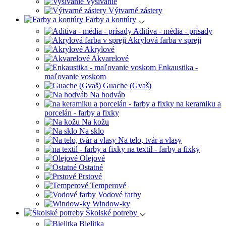
Vyšívanie
Výtvarné zástery
Farby a kontúry
Aditíva - média - prísady
Akrylová farba v spreji
Akrylové
Akvarelové
Enkaustika -
maľovanie voskom
Guache (Gvaš)
Na hodváb
na keramiku a
porcelán - farby a fixky
Na kožu
Na sklo
Na telo, tvár a vlasy
na textil - farby a fixky
Olejové
Ostatné
Prstové
Temperové
Vodové farby
Window-ky
Školské potreby
Bielitka