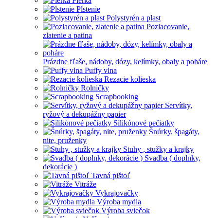
Pierka
Plstenie
Polystyrén a plast
Pozlacovanie,
zlatenie a patina
Prázdne fľaše, nádoby, dózy, kelímky, obaly a poháre
Puffy vlna
Rezacie kolieska
Rolničky
Scrapbooking
Servítky,
ryžový a dekupážny papier
Silikónové pečiatky
Šnúrky, špagáty,
nite, pruženky
Stuhy , stužky a krajky
Svadba ( doplnky,
dekorácie )
Tavná pištoľ
Vitráže
Vykrajovačky
Výroba mydla
Výroba sviečok