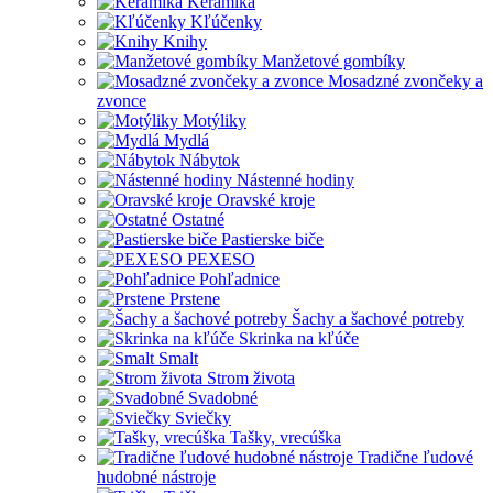
Keramika
Kľúčenky
Knihy
Manžetové gombíky
Mosadzné zvončeky a
zvonce
Motýliky
Mydlá
Nábytok
Nástenné hodiny
Oravské kroje
Ostatné
Pastierske biče
PEXESO
Pohľadnice
Prstene
Šachy a šachové potreby
Skrinka na kľúče
Smalt
Strom života
Svadobné
Sviečky
Tašky, vrecúška
Tradične ľudové
hudobné nástroje