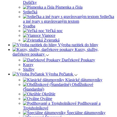
Dušičky
Písmenka a čísla
Srdiečká
Srdiečka
a iné tvary s gravírovaným textom
Svadba
Veľká noc
Vianoce
Zvieratká
Výroba razitiek do hliny
Kurzy, služby,
darčekove poukazy
Darčekové Poukazy
Kurzy
Služby
Výroba Pečiatok
Klasické dátumovníky
Obdĺžnikové
(Štandardné)
Okrúhle
Oválne
Podlhovasté a
Trojuholníkové
Špeciálne dátumovníky