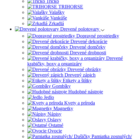
Tričko
TRIHORSE
Valašky
Vankúše
Zrkadlá
Drevené polotovary
Dopravné prostriedky
Drevené dekorácie
Drevené domčeky
Drevené drobnosti
Drevené
krabičky, boxy a organizáry
Drevené obrázky
Drevený zápich
Etikety a štítky
Gombíky
Hudobné nástroje
Jedlo
Kvety a príroda
Magnetky
Nápisy
Oslavy
Ostatné
Ovocie
Pamiatka zosnulých/