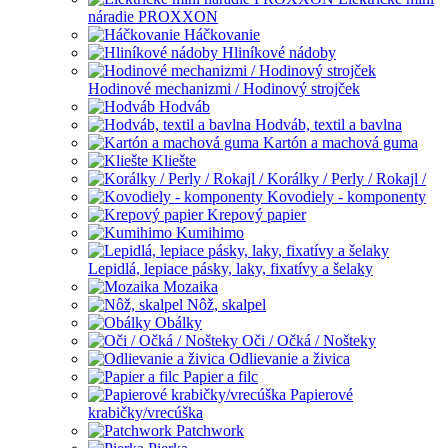
náradie PROXXON
Háčkovanie
Hliníkové nádoby
Hodinové mechanizmi / Hodinový strojček
Hodváb
Hodváb, textil a bavlna
Kartón a machová guma
Kliešte
Korálky / Perly / Rokajl /
Kovodiely - komponenty
Krepový papier
Kumihimo
Lepidlá, lepiace pásky, laky, fixatívy a šelaky
Mozaika
Nôž, skalpel
Obálky
Oči / Očká / Nošteky
Odlievanie a živica
Papier a filc
Papierové
krabičky/vrecúška
Patchwork