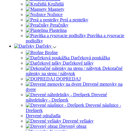
Kružidlá
Magnety
Nožnice
Perá a pentelky
Peračníky
Plastelina
Pravítka a rysovacie
podložky
Darčeky
Brošne
Darčeková poukážka
Darčekové tašky
Dekoračné
nálepky na stenu / nábytok
DOPREDAJ
Drevené menovky na
dvere
Drevené
náhrdelníky - Drešperk
Drevené náušnice -
Drešperk
Drevené odražadla
Drevené vešiaky
Drevený obraz