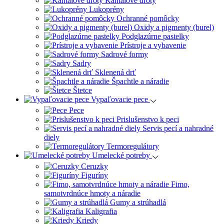
Kantalové drôty
Lukoprény
Ochranné pomôcky
Oxidy a pigmenty (burel)
Podglazúrne pastelky
Prístroje a vybavenie
Sadrové formy
Sadry
Sklenená drť
Špachtle a náradie
Štetce
Vypaľovacie pece
Pece
Prislušenstvo k peci
Servis pecí a nahradné
diely
Termoregulátory
Umelecké potreby
Ceruzky
Figuríny
Fimo,
samotvrdnúce hmoty a náradie
Gumy a strúhadlá
Kaligrafia
Kriedy