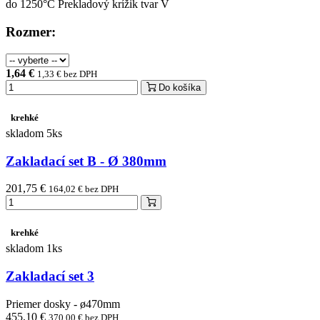
do 1250°C Prekladový krížik tvar V
Rozmer:
1,64 €
1,33 € bez DPH
Do košíka
krehké
skladom 5ks
Zakladací set B - Ø 380mm
201,75 €
164,02 € bez DPH
krehké
skladom 1ks
Zakladací set 3
Priemer dosky - ø470mm
455,10 €
370,00 € bez DPH