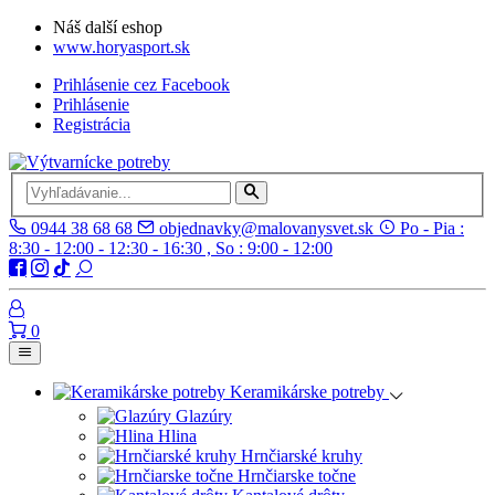
Náš další eshop
www.horyasport.sk
Prihlásenie cez Facebook
Prihlásenie
Registrácia
0944 38 68 68
objednavky@malovanysvet.sk
Po - Pia :
8:30 - 12:00 - 12:30 - 16:30 , So : 9:00 - 12:00
0
Keramikárske potreby
Glazúry
Hlina
Hrnčiarské kruhy
Hrnčiarske točne